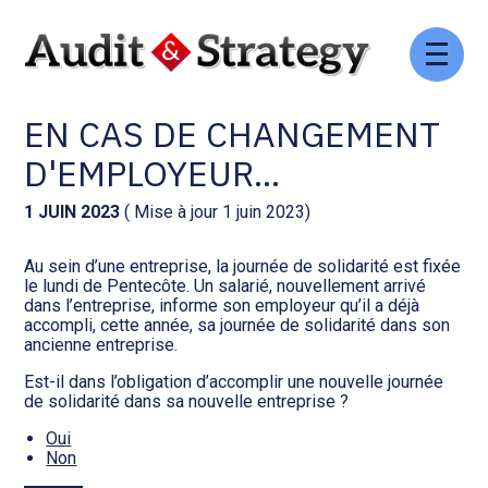
Aller
Comptabilité et conseil
Gestion des documents : ISuite
au
JOURNÉE DE SOLIDARITÉ :
contenu
EN CAS DE CHANGEMENT
Social et ressources humaines
Tenue de votre comptabilité :
ACD
D'EMPLOYEUR…
Assistance juridique
Facturation et pilotage :
1 JUIN 2023
( Mise à jour 1 juin 2023)
EVOLIZ
Pilotage d’entreprise
Au sein d’une entreprise, la journée de solidarité est fixée
le lundi de Pentecôte. Un salarié, nouvellement arrivé
Facturation et pilotage : MEG
dans l’entreprise, informe son employeur qu’il a déjà
Audit légal
accompli, cette année, sa journée de solidarité dans son
ancienne entreprise.
Analyse et tableau de bord :
Gestion de patrimoine
WAIBI
Est-il dans l’obligation d’accomplir une nouvelle journée
de solidarité dans sa nouvelle entreprise ?
Procédures collectives
Gérer vos ressources
Oui
humaines : SILAE
Non