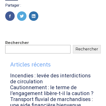
Transition numérique
Partager :
FaceBook
Twitter
LinkedIn
Blog
Rechercher
Rechercher
sidebar
Articles récents
Incendies : levée des interdictions
de circulation
Cautionnement : le terme de
l’engagement libère-t-il la caution ?
Transport fluvial de marchandises :
une aide financière bienvenue