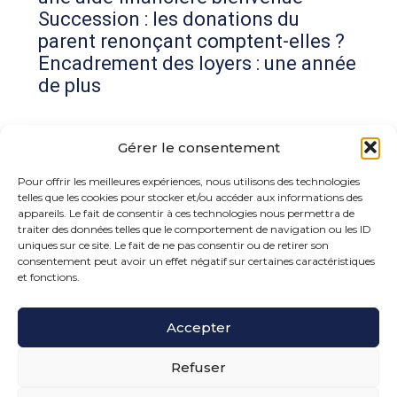
Succession : les donations du
parent renonçant comptent-elles ?
Encadrement des loyers : une année
de plus
Commentaires récents
Gérer le consentement
Aucun commentaire à afficher.
Pour offrir les meilleures expériences, nous utilisons des technologies
telles que les cookies pour stocker et/ou accéder aux informations des
appareils. Le fait de consentir à ces technologies nous permettra de
traiter des données telles que le comportement de navigation ou les ID
uniques sur ce site. Le fait de ne pas consentir ou de retirer son
consentement peut avoir un effet négatif sur certaines caractéristiques
et fonctions.
Footer
Accepter
15 rue de la Bonne Rencontre – 77860 Quincy
Voisins
Principale
Refuser