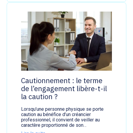
e
n
d
i
e
s
:
l
e
v
é
e
d
e
s
Cautionnement : le terme
i
de l’engagement libère-t-il
n
t
la caution ?
e
r
Lorsqu’une personne physique se porte
d
caution au bénéfice d’un créancier
i
professionnel, il convient de veiller au
c
caractère proportionné de son…
t
i