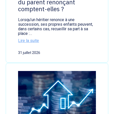
du parent renonçant
a
c
r
a
comptent-elles ?
c
u
h
t
a
i
Lorsqu’un héritier renonce à une
n
o
succession, ses propres enfants peuvent,
d
n
dans certains cas, recueillir sa part à sa
i
?
place :…
s
Lire la suite
e
:
s
S
:
31 juillet 2026
u
u
c
n
c
e
e
a
s
i
s
d
i
e
o
f
n
i
:
n
l
a
e
n
s
c
d