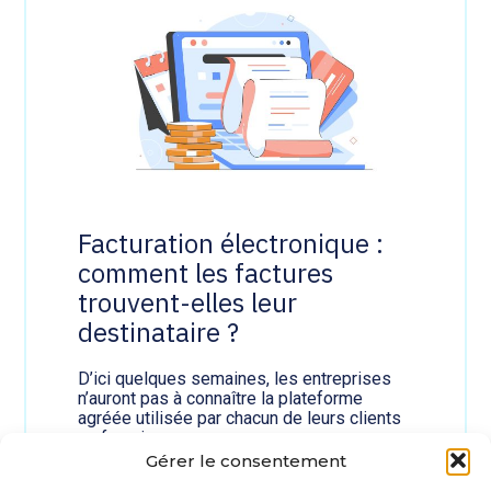
3
%
s
u
r
l
e
s
i
m
m
e
Facturation électronique :
u
comment les factures
b
l
trouvent-elles leur
e
destinataire ?
s
:
j
D’ici quelques semaines, les entreprises
u
n’auront pas à connaître la plateforme
s
agréée utilisée par chacun de leurs clients
q
ou fournisseurs…
u
Gérer le consentement
'
Lire la suite
o
: