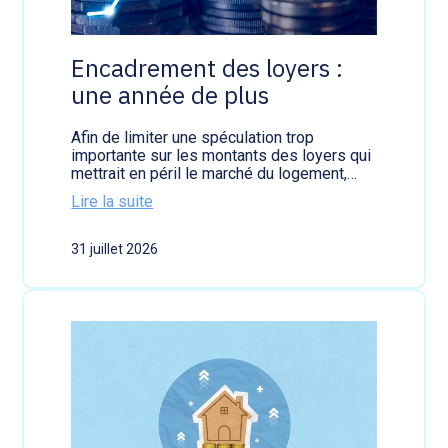
i
o
è
n
r
a
e
Encadrement des loyers :
t
b
une année de plus
i
i
o
e
n
n
Afin de limiter une spéculation trop
s
v
importante sur les montants des loyers qui
d
e
mettrait en péril le marché du logement,…
u
n
p
Lire la suite
u
a
:
e
r
E
31 juillet 2026
e
n
n
c
t
a
r
d
e
r
n
e
o
m
n
e
ç
n
a
t
n
d