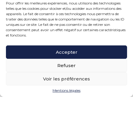
ù
Pour offrir les meilleures expériences, nous utilisons des technologies
F
30 juillet 2026
v
telles que les cookies pour stocker et/ou accéder aux informations des
a
a
appareils. Le fait de consentir à ces technologies nous permettra de
c
l
traiter des données telles que le comportement de navigation ou les ID
t
a
uniques sur ce site. Le fait de ne pas consentir ou de retirer son
u
t
consentement peut avoir un effet négatif sur certaines caractéristiques
r
o
et fonctions.
a
l
t
é
i
r
Accepter
o
a
n
n
é
Refuser
c
l
e
e
d
Voir les préférences
c
e
t
l
r
Mentions légales
'
o
Contenus générés par l’IA :
a
n
d
la transparence au
i
m
q
programme
i
u
n
e
i
:
L’IA Act, ou règlement européen sur
s
c