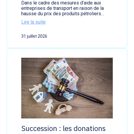
l
Dans le cadre des mesures d’aide aux
’
entreprises de transport en raison de la
e
hausse du prix des produits pétroliers…
n
Lire la suite
g
:
a
T
g
31 juillet 2026
r
e
a
m
n
e
s
n
p
t
o
l
r
i
t
b
f
è
l
r
u
e
v
-
i
t
a
-
l
i
d
l
e
l
Succession : les donations
m
a