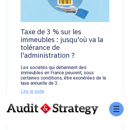
t
e
c
s
o
l
m
o
p
y
t
e
Taxe de 3 % sur les
e
r
n
immeubles : jusqu'où va la
s
t
:
tolérance de
-
u
e
l'administration ?
n
l
e
l
a
Les sociétés qui détiennent des
e
n
immeubles en France peuvent, sous
s
n
certaines conditions, être exonérées de la
?
é
taxe annuelle de 3…
e
d
Lire la suite
e
:
p
T
31 juillet 2026
l
a
u
Aller
x
s
au
e
contenu
d
e