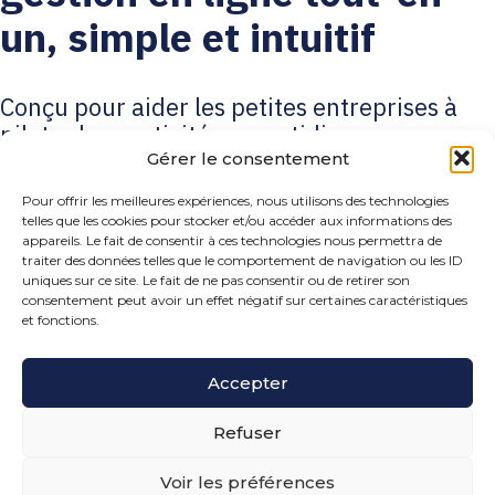
un, simple et intuitif
Conçu pour aider les petites entreprises à
piloter leur activité au quotidien.
Gérer le consentement
Bénéficiez des fonctionnalités essentielles de cet outil :
Pour offrir les meilleures expériences, nous utilisons des technologies
telles que les cookies pour stocker et/ou accéder aux informations des
Facturation et devis professionnels
: création, envoi et
appareils. Le fait de consentir à ces technologies nous permettra de
suivi des devis, factures et acomptes.
traiter des données telles que le comportement de navigation ou les ID
Gestion des achats et dépenses
: suivi des dépenses,
uniques sur ce site. Le fait de ne pas consentir ou de retirer son
notes de frais et intégration des justificatifs.
consentement peut avoir un effet négatif sur certaines caractéristiques
et fonctions.
Suivi de trésorerie et synchronisation bancaire
: vision
claire des flux financiers avec rapprochement automatique.
CRM intégré
: gestion des contacts, prospects et clients en
Accepter
un seul endroit.
Gestion des projets et suivi des temps
: planification des
Refuser
tâches et suivi des prestations facturables.
Conformité et automatisation comptable
: export
Voir les préférences