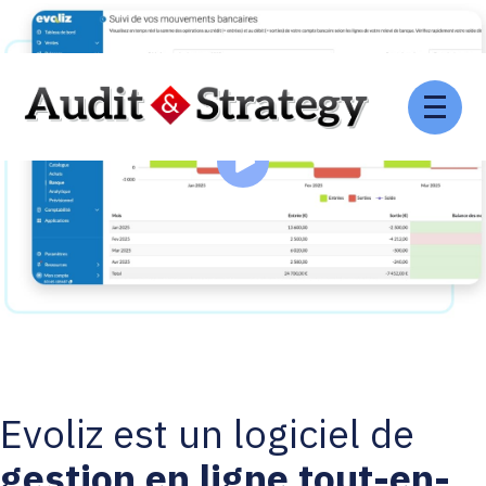
Aller
au
contenu
Evoliz est un logiciel de
gestion en ligne tout-en-