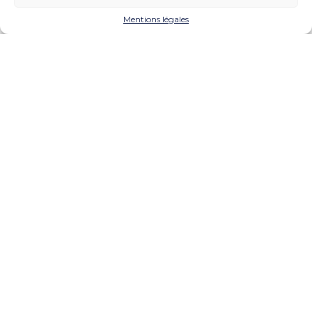
comptable et collaboration simplifiée avec l’expert-
comptable.
Mentions légales
Notre cabinet vous
accompagne
dans la mise
en place des modules et
fonctionnalités adaptées à
votre activité.