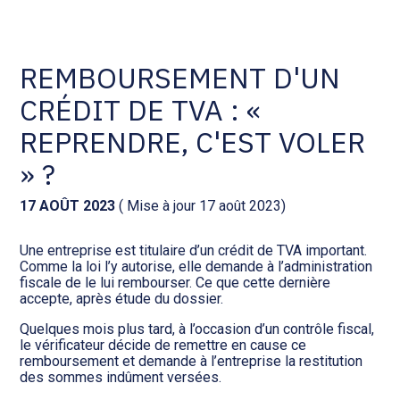
Comptabilité et conseil
Gestion des documents : ISuite
REMBOURSEMENT D'UN
CRÉDIT DE TVA : «
Social et ressources humaines
Tenue de votre comptabilité :
ACD
REPRENDRE, C'EST VOLER
Assistance juridique
» ?
Facturation et pilotage :
EVOLIZ
Pilotage d’entreprise
17 AOÛT 2023
( Mise à jour 17 août 2023)
Facturation et pilotage : MEG
Une entreprise est titulaire d’un crédit de TVA important.
Audit légal
Comme la loi l’y autorise, elle demande à l’administration
fiscale de le lui rembourser. Ce que cette dernière
Analyse et tableau de bord :
accepte, après étude du dossier.
Gestion de patrimoine
WAIBI
Quelques mois plus tard, à l’occasion d’un contrôle fiscal,
le vérificateur décide de remettre en cause ce
Procédures collectives
Gérer vos ressources
remboursement et demande à l’entreprise la restitution
humaines : SILAE
des sommes indûment versées.