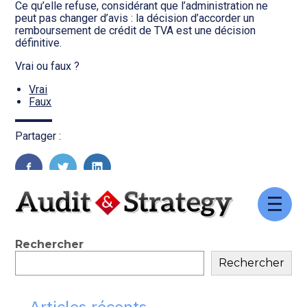
Transition numérique
Ce qu’elle refuse, considérant que l’administration ne
peut pas changer d’avis : la décision d’accorder un
remboursement de crédit de TVA est une décision
définitive.
Vrai ou faux ?
Vrai
Faux
Partager :
FaceBook
Twitter
LinkedIn
Aller
au
contenu
Blog
Rechercher
Rechercher
sidebar
Articles récents