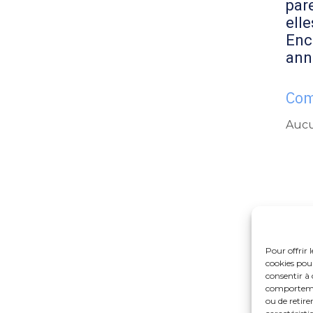
par
elle
Enc
ann
Com
Aucu
Pour offrir 
cookies pour
consentir à 
comportement
ou de retire