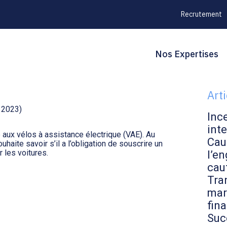
Recrutement
Principal
Blo
Reche
Nos Expertises
= ASSURANCE
sid
Art
e 2023)
Inc
inte
 aux vélos à assistance électrique (VAE). Au
Cau
haite savoir s’il a l’obligation de souscrire un
 les voitures.
l’en
cau
Tran
mar
fin
Suc