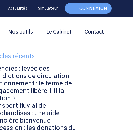
CONNEXION
Actualités
Simulateur
g
rcher
Nos outils
Le Cabinet
Contact
Rechercher
ebar
icles récents
endies : levée des
rdictions de circulation
tionnement : le terme de
gagement libère-t-il la
tion ?
sport fluvial de
chandises : une aide
ancière bienvenue
cession : les donations du