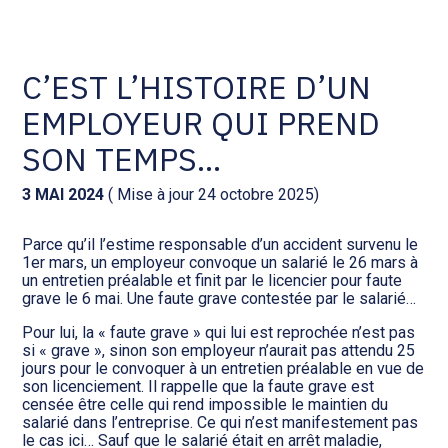
Comptabilité et conseil
Gestion des documents : ISuite
C’EST L’HISTOIRE D’UN
EMPLOYEUR QUI PREND
Social et ressources humaines
Tenue de votre comptabilité :
ACD
SON TEMPS…
Assistance juridique
Facturation et pilotage :
3 MAI 2024
( Mise à jour 24 octobre 2025)
EVOLIZ
Pilotage d’entreprise
Parce qu’il l’estime responsable d’un accident survenu le
1er mars, un employeur convoque un salarié le 26 mars à
Facturation et pilotage : MEG
un entretien préalable et finit par le licencier pour faute
Audit légal
grave le 6 mai. Une faute grave contestée par le salarié…
Analyse et tableau de bord :
Pour lui, la « faute grave » qui lui est reprochée n’est pas
Gestion de patrimoine
WAIBI
si « grave », sinon son employeur n’aurait pas attendu 25
jours pour le convoquer à un entretien préalable en vue de
son licenciement. Il rappelle que la faute grave est
Procédures collectives
Gérer vos ressources
censée être celle qui rend impossible le maintien du
humaines : SILAE
salarié dans l’entreprise. Ce qui n’est manifestement pas
le cas ici… Sauf que le salarié était en arrêt maladie,