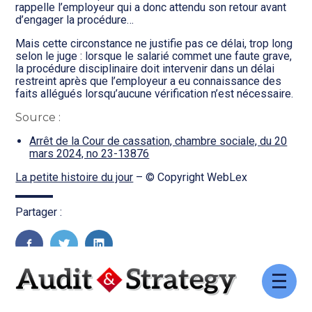
Transition numérique
rappelle l’employeur qui a donc attendu son retour avant
d’engager la procédure…
Mais cette circonstance ne justifie pas ce délai, trop long
selon le juge : lorsque le salarié commet une faute grave,
la procédure disciplinaire doit intervenir dans un délai
restreint après que l’employeur a eu connaissance des
faits allégués lorsqu’aucune vérification n’est nécessaire.
Source :
Arrêt de la Cour de cassation, chambre sociale, du 20
mars 2024, no 23-13876
La petite histoire du jour
– © Copyright WebLex
Partager :
FaceBook
Twitter
LinkedIn
Aller
au
contenu