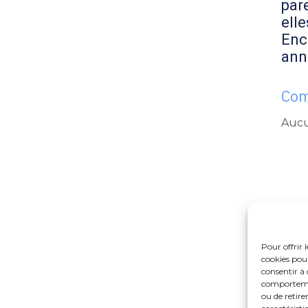
par
elle
Enc
ann
Com
Aucu
Pour offrir 
cookies pour
consentir à 
comportement
ou de retire