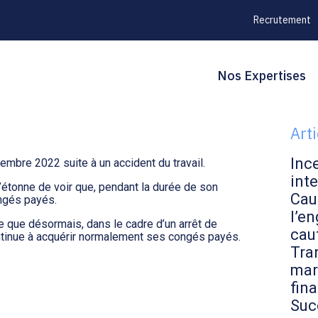
Recrutement
Principal
Blo
Reche
Nos Expertises
 ET DES CONGÉS ?
sid
Art
Inc
tembre 2022 suite à un accident du travail.
inte
 s’étonne de voir que, pendant la durée de son
Cau
ongés payés.
l’en
que que désormais, dans le cadre d’un arrêt de
cau
 continue à acquérir normalement ses congés payés.
Tran
mar
fin
Suc