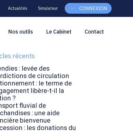
CONNEXION
Actualités
Simulateur
g
rcher
Nos outils
Le Cabinet
Contact
Rechercher
ebar
icles récents
endies : levée des
rdictions de circulation
tionnement : le terme de
gagement libère-t-il la
tion ?
sport fluvial de
chandises : une aide
ancière bienvenue
cession : les donations du