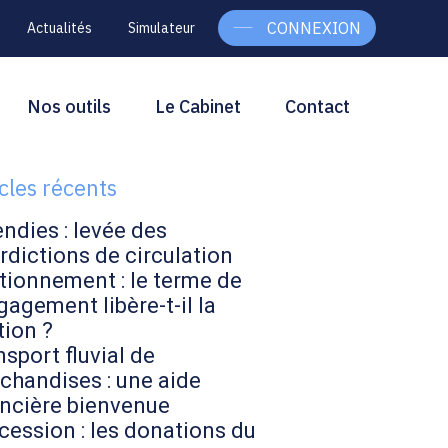
CONNEXION
Actualités
Simulateur
g
rcher
Nos outils
Le Cabinet
Contact
Rechercher
ebar
icles récents
endies : levée des
rdictions de circulation
tionnement : le terme de
gagement libère-t-il la
tion ?
sport fluvial de
chandises : une aide
ancière bienvenue
cession : les donations du