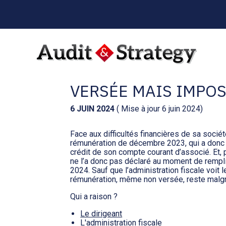
Menu
sub-
header
Aller
au
RÉMUNÉRATION DE 
contenu
VERSÉE MAIS IMPOS
6 JUIN 2024
( Mise à jour 6 juin 2024)
Face aux difficultés financières de sa socié
rémunération de décembre 2023, qui a donc é
crédit de son compte courant d’associé. Et, pa
ne l’a donc pas déclaré au moment de rempli
2024. Sauf que l’administration fiscale voit 
rémunération, même non versée, reste malgr
Qui a raison ?
Le dirigeant
L'administration fiscale