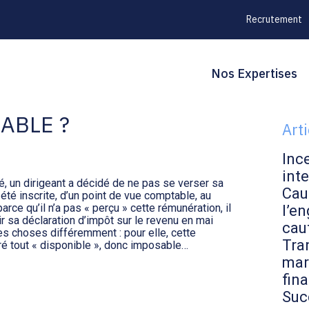
Recrutement
Principal
Blo
Reche
Nos Expertises
DIRIGEANT : NON
sid
ABLE ?
Art
Inc
inte
té, un dirigeant a décidé de ne pas se verser sa
Cau
té inscrite, d’un point de vue comptable, au
rce qu’il n’a pas « perçu » cette rémunération, il
l’en
r sa déclaration d’impôt sur le revenu en mai
cau
les choses différemment : pour elle, cette
Tran
é tout « disponible », donc imposable…
mar
fin
Suc