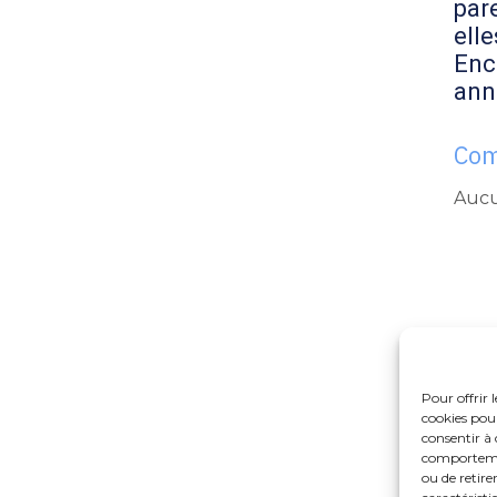
par
elle
Enc
ann
Com
Aucu
Pour offrir 
cookies pour
consentir à 
comportement
ou de retire