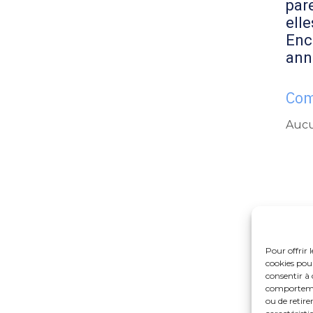
par
elle
Enc
ann
Com
Aucu
Pour offrir 
cookies pour
consentir à 
comportement
ou de retire