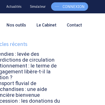
CONNEXION
Actualités
Simulateur
g
rcher
Nos outils
Le Cabinet
Contact
Rechercher
ebar
icles récents
endies : levée des
rdictions de circulation
tionnement : le terme de
gagement libère-t-il la
tion ?
sport fluvial de
chandises : une aide
ancière bienvenue
cession : les donations du