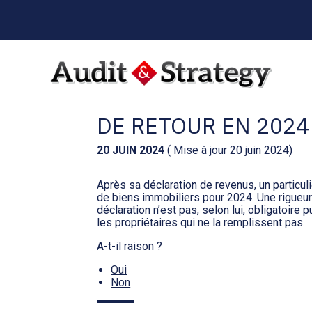
Menu
sub-
header
Aller
au
DÉCLARATION DES B
contenu
DE RETOUR EN 2024
20 JUIN 2024
( Mise à jour 20 juin 2024)
Après sa déclaration de revenus, un particuli
de biens immobiliers pour 2024. Une rigueur 
déclaration n’est pas, selon lui, obligatoire 
les propriétaires qui ne la remplissent pas.
A-t-il raison ?
Oui
Non