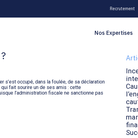
Recrutement
Principal
Blo
Reche
Nos Expertises
IENS IMMOBILIERS :
sid
 ?
Art
Inc
inte
er s’est occupé, dans la foulée, de sa déclaration
Cau
qui fait sourire un de ses amis : cette
puisque l’administration fiscale ne sanctionne pas
l’en
cau
Tran
mar
fin
Suc