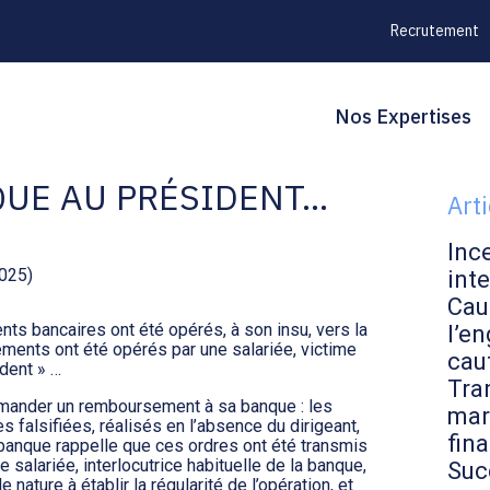
Recrutement
Principal
Blo
Reche
Nos Expertises
’UNE ENTREPRISE
sid
QUE AU PRÉSIDENT…
Art
Inc
2025)
inte
Cau
ts bancaires ont été opérés, à son insu, vers la
l’en
rements ont été opérés par une salariée, victime
cau
dent » …
Tran
demander un remboursement à sa banque : les
mar
falsifiées, réalisés en l’absence du dirigeant,
fin
banque rappelle que ces ordres ont été transmis
e salariée, interlocutrice habituelle de la banque,
Suc
ature à établir la régularité de l’opération, et