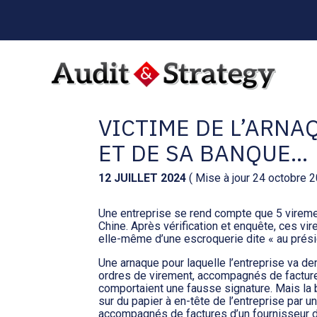
Menu
sub-
header
Aller
au
C’EST L’HISTOIRE D
contenu
VICTIME DE L’ARNA
ET DE SA BANQUE…
12 JUILLET 2024
( Mise à jour 24 octobre 
Une entreprise se rend compte que 5 viremen
Chine. Après vérification et enquête, ces vi
elle-même d’une escroquerie dite « au prési
Une arnaque pour laquelle l’entreprise va 
ordres de virement, accompagnés de factures 
comportaient une fausse signature. Mais la 
sur du papier à en-tête de l’entreprise par un
accompagnés de factures d’un fournisseur de n