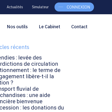
CONNEXION
Actualités
Simulateur
g
rcher
Nos outils
Le Cabinet
Contact
Rechercher
ebar
icles récents
endies : levée des
rdictions de circulation
tionnement : le terme de
gagement libère-t-il la
tion ?
sport fluvial de
chandises : une aide
ancière bienvenue
cession : les donations du