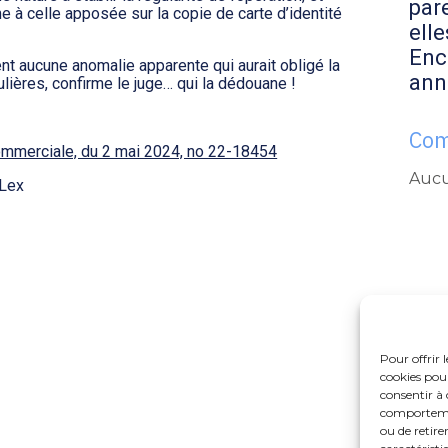
par
e à celle apposée sur la copie de carte d’identité
elle
Enc
nt aucune anomalie apparente qui aurait obligé la
ann
ulières, confirme le juge… qui la dédouane !
Com
commerciale, du 2 mai 2024, no 22-18454
Aucu
Lex
Pour offrir 
cookies pour
consentir à 
comportement
ou de retire