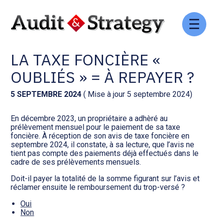
Aller
Comptabilité et conseil
Gestion des documents : ISuite
au
PAIEMENTS MENSUELS DE
contenu
LA TAXE FONCIÈRE «
Social et ressources humaines
Tenue de votre comptabilité :
ACD
OUBLIÉS » = À REPAYER ?
Assistance juridique
Facturation et pilotage :
5 SEPTEMBRE 2024
( Mise à jour 5 septembre 2024)
EVOLIZ
Pilotage d’entreprise
En décembre 2023, un propriétaire a adhèré au
prélèvement mensuel pour le paiement de sa taxe
Facturation et pilotage : MEG
foncière. À réception de son avis de taxe foncière en
Audit légal
septembre 2024, il constate, à sa lecture, que l’avis ne
tient pas compte des paiements déjà effectués dans le
Analyse et tableau de bord :
cadre de ses prélèvements mensuels.
Gestion de patrimoine
WAIBI
Doit-il payer la totalité de la somme figurant sur l’avis et
réclamer ensuite le remboursement du trop-versé ?
Procédures collectives
Gérer vos ressources
humaines : SILAE
Oui
Non