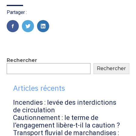
Transition numérique
Partager :
FaceBook
Twitter
LinkedIn
Blog
Rechercher
Rechercher
sidebar
Articles récents
Incendies : levée des interdictions
de circulation
Cautionnement : le terme de
l’engagement libère-t-il la caution ?
Transport fluvial de marchandises :