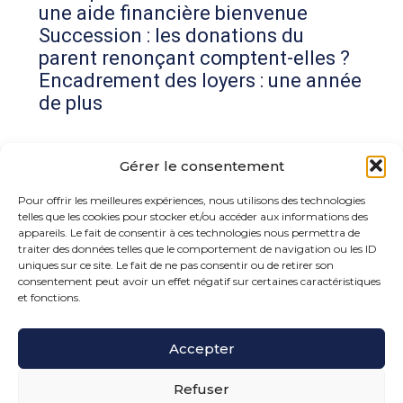
une aide financière bienvenue
Succession : les donations du
parent renonçant comptent-elles ?
Encadrement des loyers : une année
de plus
Commentaires récents
Gérer le consentement
Aucun commentaire à afficher.
Pour offrir les meilleures expériences, nous utilisons des technologies
telles que les cookies pour stocker et/ou accéder aux informations des
appareils. Le fait de consentir à ces technologies nous permettra de
traiter des données telles que le comportement de navigation ou les ID
uniques sur ce site. Le fait de ne pas consentir ou de retirer son
consentement peut avoir un effet négatif sur certaines caractéristiques
et fonctions.
Footer
Accepter
15 rue de la Bonne Rencontre – 77860 Quincy
Voisins
Principale
Refuser