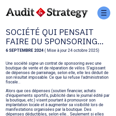
Aller
Comptabilité et conseil
Gestion des documents : ISuite
au
C’EST L’HISTOIRE D’UNE
contenu
SOCIÉTÉ QUI PENSAIT
Social et ressources humaines
Tenue de votre comptabilité :
ACD
FAIRE DU SPONSORING…
Assistance juridique
Facturation et pilotage :
6 SEPTEMBRE 2024
( Mise à jour 24 octobre 2025)
EVOLIZ
Pilotage d’entreprise
Une société signe un contrat de sponsoring avec une
boutique de vente et de réparation de vélos. S’agissant
Facturation et pilotage : MEG
de dépenses de parrainage, selon elle, elle les déduit de
Audit légal
son résultat imposable. Ce que lui refuse l’administration
fiscale…
Analyse et tableau de bord :
Gestion de patrimoine
WAIBI
Alors que ces dépenses (soutien financier, achats
d’équipements sportifs, publicité dans le journal édité par
la boutique, etc.) visent pourtant à promouvoir son
Procédures collectives
Gérer vos ressources
implantation locale et à augmenter sa visibilité lors de
humaines : SILAE
manifestations organisées par la boutique. Des
dépenses déductibles, selon elle… Seulement si elles