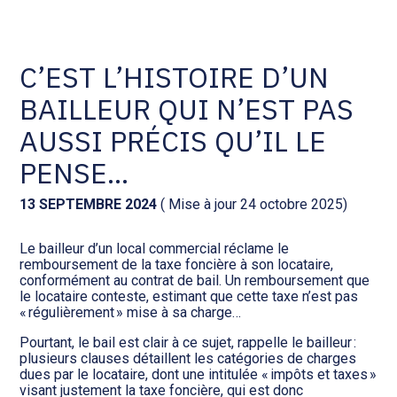
Comptabilité et conseil
Gestion des documents : ISuite
C’EST L’HISTOIRE D’UN
BAILLEUR QUI N’EST PAS
Social et ressources humaines
Tenue de votre comptabilité :
ACD
AUSSI PRÉCIS QU’IL LE
Assistance juridique
PENSE…
Facturation et pilotage :
EVOLIZ
Pilotage d’entreprise
13 SEPTEMBRE 2024
( Mise à jour 24 octobre 2025)
Facturation et pilotage : MEG
Le bailleur d’un local commercial réclame le
Audit légal
remboursement de la taxe foncière à son locataire,
conformément au contrat de bail. Un remboursement que
Analyse et tableau de bord :
le locataire conteste, estimant que cette taxe n’est pas
Gestion de patrimoine
WAIBI
« régulièrement » mise à sa charge…
Pourtant, le bail est clair à ce sujet, rappelle le bailleur :
Procédures collectives
Gérer vos ressources
plusieurs clauses détaillent les catégories de charges
humaines : SILAE
dues par le locataire, dont une intitulée « impôts et taxes »
visant justement la taxe foncière, qui est donc