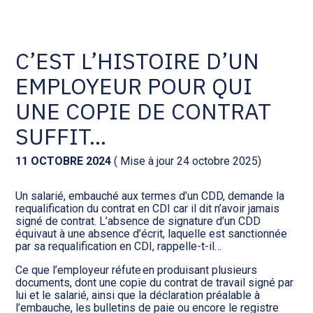
Comptabilité et conseil
Gestion des documents : ISuite
C’EST L’HISTOIRE D’UN
EMPLOYEUR POUR QUI
Social et ressources humaines
Tenue de votre comptabilité :
ACD
UNE COPIE DE CONTRAT
Assistance juridique
SUFFIT…
Facturation et pilotage :
EVOLIZ
Pilotage d’entreprise
11 OCTOBRE 2024
( Mise à jour 24 octobre 2025)
Facturation et pilotage : MEG
Un salarié, embauché aux termes d’un CDD, demande la
Audit légal
requalification du contrat en CDI car il dit n’avoir jamais
signé de contrat. L’absence de signature d’un CDD
Analyse et tableau de bord :
équivaut à une absence d’écrit, laquelle est sanctionnée
Gestion de patrimoine
WAIBI
par sa requalification en CDI, rappelle-t-il…
Ce que l’employeur réfute en produisant plusieurs
Procédures collectives
Gérer vos ressources
documents, dont une copie du contrat de travail signé par
humaines : SILAE
lui et le salarié, ainsi que la déclaration préalable à
l’embauche, les bulletins de paie ou encore le registre