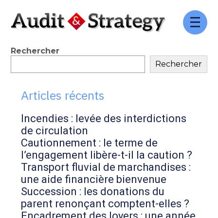
FaceBook
Twitter
LinkedIn
Aller
au
contenu
Blog
Rechercher
Rechercher
sidebar
Articles récents
Incendies : levée des interdictions
de circulation
Cautionnement : le terme de
l’engagement libère-t-il la caution ?
Transport fluvial de marchandises :
une aide financière bienvenue
Succession : les donations du
parent renonçant comptent-elles ?
Encadrement des loyers : une année