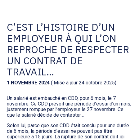
Comptabilité et conseil
Gestion des documents : ISuite
C’EST L’HISTOIRE D’UN
EMPLOYEUR À QUI L’ON
Social et ressources humaines
Tenue de votre comptabilité :
ACD
REPROCHE DE RESPECTER
Assistance juridique
UN CONTRAT DE
Facturation et pilotage :
EVOLIZ
TRAVAIL…
Pilotage d’entreprise
Facturation et pilotage : MEG
1 NOVEMBRE 2024
( Mise à jour 24 octobre 2025)
Audit légal
Un salarié est embauché en CDD, pour 6 mois, le 7
Analyse et tableau de bord :
novembre. Ce CDD prévoit une période d’essai d’un mois,
Gestion de patrimoine
WAIBI
justement rompue par l’employeur le 27 novembre. Ce
que le salarié décide de contester…
Procédures collectives
Gérer vos ressources
Selon lui, parce que son CDD était conclu pour une durée
humaines : SILAE
de 6 mois, la période d’essai ne pouvait pas être
supérieure à 15 jours. La rupture de son contrat doit ici