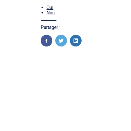
Oui
Non
Partager :
FaceBook
Twitter
LinkedIn