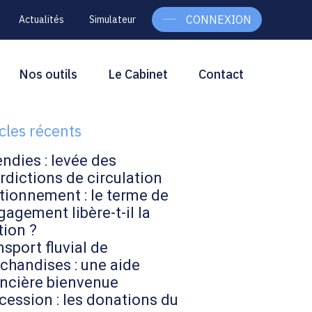
CONNEXION
Actualités
Simulateur
g
rcher
Nos outils
Le Cabinet
Contact
Rechercher
ebar
icles récents
endies : levée des
rdictions de circulation
tionnement : le terme de
gagement libère-t-il la
tion ?
sport fluvial de
chandises : une aide
ancière bienvenue
cession : les donations du