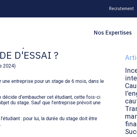
Recrutement
Principal
Blo
Reche
Nos Expertises
IEN) STAGIAIRE :
sid
DE D'ESSAI ?
Art
e 2024)
Inc
inte
r une entreprise pour un stage de 6 mois, dans le
Cau
l’en
e décide d’embaucher cet étudiant, cette fois-ci
cau
objet du stage. Sauf que l’entreprise prévoit une
Tran
mar
l’étudiant : pour lui, la durée du stage doit être
fin
…
Suc