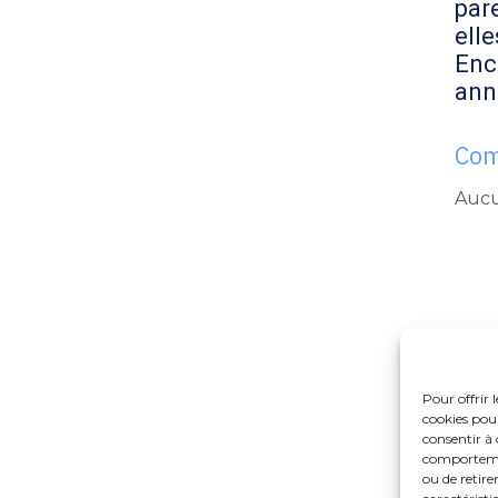
par
elle
Enc
ann
Com
Aucu
Pour offrir 
cookies pour
consentir à 
comportement
ou de retire