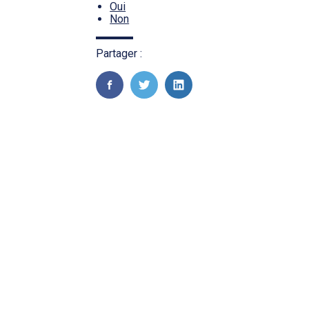
Oui
Non
Partager :
FaceBook
Twitter
LinkedIn