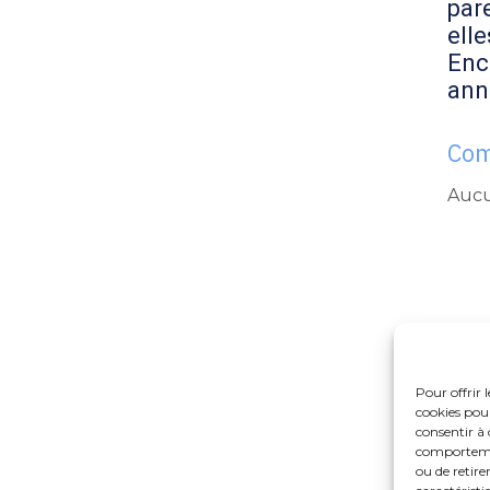
par
elle
Enc
ann
Com
Aucu
Pour offrir 
cookies pour
consentir à 
comportement
ou de retire