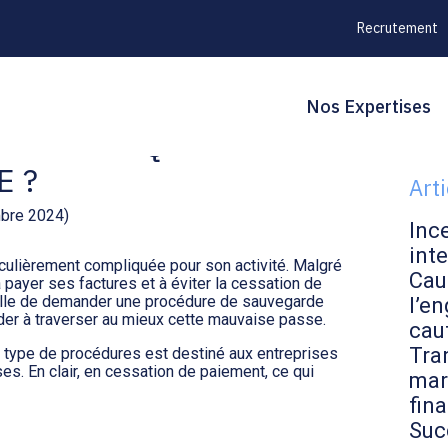
Recrutement
Principal
Blo
Reche
Nos Expertises
FICULTÉ : QUAND
sid
E ?
Art
mbre 2024)
Inc
inte
iculièrement compliquée pour son activité. Malgré
Cau
t à payer ses factures et à éviter la cessation de
seille de demander une procédure de sauvegarde
l’en
aider à traverser au mieux cette mauvaise passe.
cau
Tran
e type de procédures est destiné aux entreprises
ses. En clair, en cessation de paiement, ce qui
mar
fin
Suc