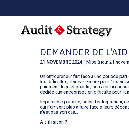
Menu
sub-
header
Aller
au
ENTREPRISE EN DIF
contenu
DEMANDER DE L'AID
21 NOVEMBRE 2024
( Mise à jour 21 nove
Un entrepreneur fait face à une période part
les difficultés, il arrive encore pour l’instan
paiement. Inquiet pour lui, son ami lui con
dédiée aux entreprises en difficulté pour l’
Impossible puisque, selon l’entrepreneur, c
qui n’arrivent plus à faire face à leurs dépen
n’est pas son cas…
A-t-il raison ?