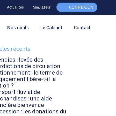
CONNEXION
Actualités
Simulateur
g
rcher
Nos outils
Le Cabinet
Contact
Rechercher
ebar
icles récents
endies : levée des
rdictions de circulation
tionnement : le terme de
gagement libère-t-il la
tion ?
sport fluvial de
chandises : une aide
ancière bienvenue
cession : les donations du