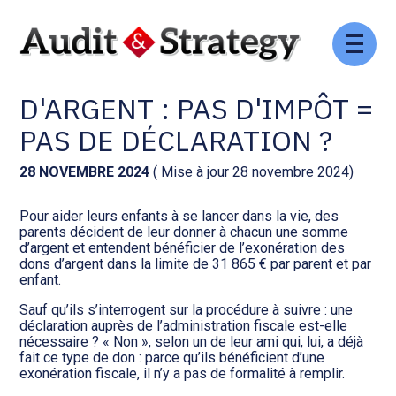
Aller
Comptabilité et conseil
Gestion des documents : ISuite
au
DONS DE SOMMES
contenu
D'ARGENT : PAS D'IMPÔT =
Social et ressources humaines
Tenue de votre comptabilité :
ACD
PAS DE DÉCLARATION ?
Assistance juridique
Facturation et pilotage :
28 NOVEMBRE 2024
( Mise à jour 28 novembre 2024)
EVOLIZ
Pilotage d’entreprise
Pour aider leurs enfants à se lancer dans la vie, des
parents décident de leur donner à chacun une somme
Facturation et pilotage : MEG
d’argent et entendent bénéficier de l’exonération des
Audit légal
dons d’argent dans la limite de 31 865 € par parent et par
enfant.
Analyse et tableau de bord :
Gestion de patrimoine
WAIBI
Sauf qu’ils s’interrogent sur la procédure à suivre : une
déclaration auprès de l’administration fiscale est-elle
nécessaire ? « Non », selon un de leur ami qui, lui, a déjà
Procédures collectives
Gérer vos ressources
fait ce type de don : parce qu’ils bénéficient d’une
humaines : SILAE
exonération fiscale, il n’y a pas de formalité à remplir.