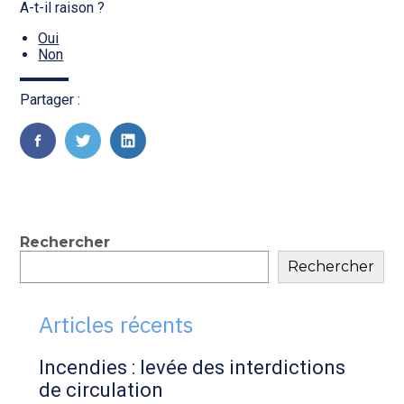
Transition numérique
A-t-il raison ?
Oui
Non
Partager :
FaceBook
Twitter
LinkedIn
Blog
Rechercher
Rechercher
sidebar
Articles récents
Incendies : levée des interdictions
de circulation