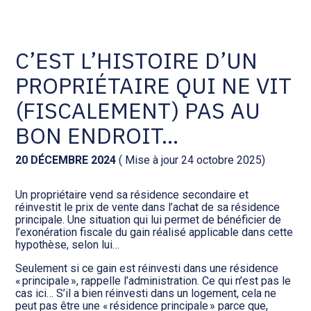
Comptabilité et conseil
Gestion des documents : ISuite
C’EST L’HISTOIRE D’UN
PROPRIÉTAIRE QUI NE VIT
Social et ressources humaines
Tenue de votre comptabilité :
ACD
(FISCALEMENT) PAS AU
Assistance juridique
BON ENDROIT…
Facturation et pilotage :
EVOLIZ
Pilotage d’entreprise
20 DÉCEMBRE 2024
( Mise à jour 24 octobre 2025)
Facturation et pilotage : MEG
Un propriétaire vend sa résidence secondaire et
Audit légal
réinvestit le prix de vente dans l’achat de sa résidence
principale. Une situation qui lui permet de bénéficier de
Analyse et tableau de bord :
l’exonération fiscale du gain réalisé applicable dans cette
Gestion de patrimoine
WAIBI
hypothèse, selon lui…
Seulement si ce gain est réinvesti dans une résidence
Procédures collectives
Gérer vos ressources
« principale », rappelle l’administration. Ce qui n’est pas le
humaines : SILAE
cas ici… S’il a bien réinvesti dans un logement, cela ne
peut pas être une « résidence principale » parce que,