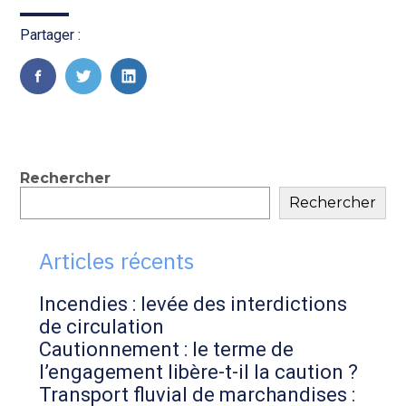
Transition numérique
Partager :
FaceBook
Twitter
LinkedIn
Blog
Rechercher
Rechercher
sidebar
Articles récents
Incendies : levée des interdictions
de circulation
Cautionnement : le terme de
l’engagement libère-t-il la caution ?
Transport fluvial de marchandises :