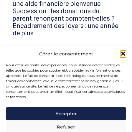
une aide financière bienvenue
Succession : les donations du
parent renonçant comptent-elles ?
Encadrement des loyers : une année
de plus
Commentaires récents
Gérer le consentement
Aucun commentaire à afficher.
Pour offrir les meilleures expériences, nous utilisons des technologies
telles que les cookies pour stocker et/ou accéder aux informations des
appareils. Le fait de consentir à ces technologies nous permettra de
traiter des données telles que le comportement de navigation ou les ID
uniques sur ce site. Le fait de ne pas consentir ou de retirer son
consentement peut avoir un effet négatif sur certaines caractéristiques
et fonctions.
Footer
Accepter
15 rue de la Bonne Rencontre – 77860 Quincy
Voisins
Principale
Refuser