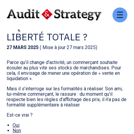
Aller
Comptabilité et conseil
Gestion des documents : ISuite
au
LIQUIDATION TOTALE :
contenu
LIBERTÉ TOTALE ?
Social et ressources humaines
Tenue de votre comptabilité :
ACD
27 MARS 2025
( Mise à jour 27 mars 2025)
Assistance juridique
Facturation et pilotage :
Parce qu’il change d’activité, un commerçant souhaite
EVOLIZ
Pilotage d’entreprise
écouler au plus vite ses stocks de marchandises. Pour
cela, il envisage de mener une opération de « vente en
liquidation ».
Facturation et pilotage : MEG
Audit légal
Mais il s’interroge sur les formalités à réaliser. Son ami,
lui-même commerçant, le rassure : du moment qu’il
Analyse et tableau de bord :
respecte bien les règles d’affichage des prix, il n’a pas de
Gestion de patrimoine
WAIBI
formalité supplémentaire à réaliser.
Est-ce vrai ?
Procédures collectives
Gérer vos ressources
humaines : SILAE
Oui
Non