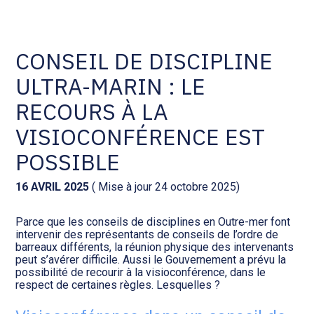
Comptabilité et conseil
Gestion des documents : ISuite
CONSEIL DE DISCIPLINE
ULTRA-MARIN : LE
Social et ressources humaines
Tenue de votre comptabilité :
ACD
RECOURS À LA
Assistance juridique
VISIOCONFÉRENCE EST
Facturation et pilotage :
EVOLIZ
POSSIBLE
Pilotage d’entreprise
Facturation et pilotage : MEG
16 AVRIL 2025
( Mise à jour 24 octobre 2025)
Audit légal
Parce que les conseils de disciplines en Outre-mer font
Analyse et tableau de bord :
intervenir des représentants de conseils de l’ordre de
Gestion de patrimoine
WAIBI
barreaux différents, la réunion physique des intervenants
peut s’avérer difficile. Aussi le Gouvernement a prévu la
possibilité de recourir à la visioconférence, dans le
Procédures collectives
Gérer vos ressources
respect de certaines règles. Lesquelles ?
humaines : SILAE