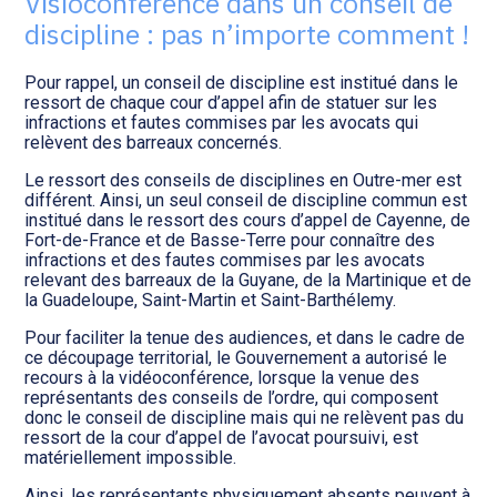
Visioconférence dans un conseil de
Transition numérique
discipline : pas n’importe comment !
Pour rappel, un conseil de discipline est institué dans le
ressort de chaque cour d’appel afin de statuer sur les
infractions et fautes commises par les avocats qui
relèvent des barreaux concernés.
Le ressort des conseils de disciplines en Outre-mer est
différent. Ainsi, un seul conseil de discipline commun est
institué dans le ressort des cours d’appel de Cayenne, de
Fort-de-France et de Basse-Terre pour connaître des
infractions et des fautes commises par les avocats
relevant des barreaux de la Guyane, de la Martinique et de
la Guadeloupe, Saint-Martin et Saint-Barthélemy.
Pour faciliter la tenue des audiences, et dans le cadre de
ce découpage territorial, le Gouvernement a autorisé le
recours à la vidéoconférence, lorsque la venue des
représentants des conseils de l’ordre, qui composent
donc le conseil de discipline mais qui ne relèvent pas du
ressort de la cour d’appel de l’avocat poursuivi, est
matériellement impossible.
Ainsi, les représentants physiquement absents peuvent à