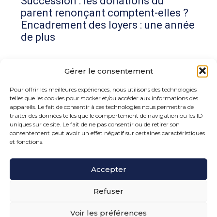
Succession : les donations du
parent renonçant comptent-elles ?
Encadrement des loyers : une année
de plus
Commentaires récents
Gérer le consentement
Aucun commentaire à afficher.
Pour offrir les meilleures expériences, nous utilisons des technologies
telles que les cookies pour stocker et/ou accéder aux informations des
appareils. Le fait de consentir à ces technologies nous permettra de
traiter des données telles que le comportement de navigation ou les ID
uniques sur ce site. Le fait de ne pas consentir ou de retirer son
consentement peut avoir un effet négatif sur certaines caractéristiques
et fonctions.
Footer
Accepter
15 rue de la Bonne Rencontre – 77860 Quincy
Voisins
Principale
Refuser
Voir les préférences
PLAN DU SITE