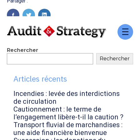
Partager :
FaceBook
Twitter
LinkedIn
Aller
au
contenu
Blog
Rechercher
Rechercher
sidebar
Articles récents
Incendies : levée des interdictions
de circulation
Cautionnement : le terme de
l’engagement libère-t-il la caution ?
Transport fluvial de marchandises :
une aide financière bienvenue