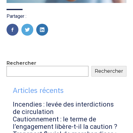
Partager :
FaceBook
Twitter
LinkedIn
Blog
Rechercher
Rechercher
sidebar
Articles récents
Incendies : levée des interdictions
de circulation
Cautionnement : le terme de
l’engagement libère-t-il la caution ?