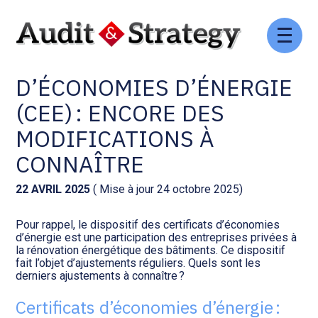
Aller
Comptabilité et conseil
Gestion des documents : ISuite
au
CERTIFICATS
contenu
D’ÉCONOMIES D’ÉNERGIE
Social et ressources humaines
Tenue de votre comptabilité :
ACD
(CEE) : ENCORE DES
Assistance juridique
MODIFICATIONS À
Facturation et pilotage :
EVOLIZ
CONNAÎTRE
Pilotage d’entreprise
Facturation et pilotage : MEG
22 AVRIL 2025
( Mise à jour 24 octobre 2025)
Audit légal
Pour rappel, le dispositif des certificats d’économies
Analyse et tableau de bord :
d’énergie est une participation des entreprises privées à
Gestion de patrimoine
WAIBI
la rénovation énergétique des bâtiments. Ce dispositif
fait l’objet d’ajustements réguliers. Quels sont les
derniers ajustements à connaître ?
Procédures collectives
Gérer vos ressources
humaines : SILAE
Certificats d’économies d’énergie :