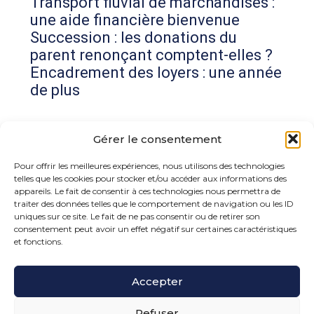
Transport fluvial de marchandises :
une aide financière bienvenue
Succession : les donations du
parent renonçant comptent-elles ?
Encadrement des loyers : une année
de plus
Commentaires récents
Gérer le consentement
Aucun commentaire à afficher.
Pour offrir les meilleures expériences, nous utilisons des technologies
telles que les cookies pour stocker et/ou accéder aux informations des
appareils. Le fait de consentir à ces technologies nous permettra de
traiter des données telles que le comportement de navigation ou les ID
uniques sur ce site. Le fait de ne pas consentir ou de retirer son
consentement peut avoir un effet négatif sur certaines caractéristiques
et fonctions.
Footer
Accepter
15 rue de la Bonne Rencontre – 77860 Quincy
Voisins
Principale
Refuser