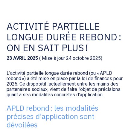
Comptabilité et conseil
Gestion des documents : ISuite
ACTIVITÉ PARTIELLE
LONGUE DURÉE REBOND :
Social et ressources humaines
Tenue de votre comptabilité :
ACD
ON EN SAIT PLUS !
Assistance juridique
Facturation et pilotage :
23 AVRIL 2025
( Mise à jour 24 octobre 2025)
EVOLIZ
Pilotage d’entreprise
L’activité partielle longue durée rebond (ou « APLD
rebond ») a été mise en place par la loi de finances pour
Facturation et pilotage : MEG
2025. Ce dispositif, actuellement entre les mains des
Audit légal
partenaires sociaux, vient de faire l’objet de précisions
quant à ses modalités concrètes d’application…
Analyse et tableau de bord :
Gestion de patrimoine
WAIBI
APLD rebond : les modalités
précises d’application sont
Procédures collectives
Gérer vos ressources
dévoilées
humaines : SILAE