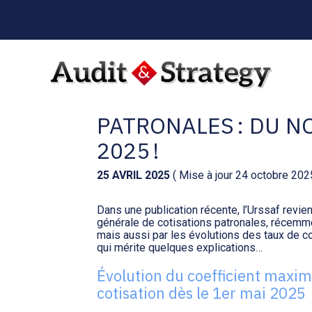
Menu
sub-
header
Aller
au
RÉDUCTION GÉNÉRA
contenu
PATRONALES : DU N
2025 !
25 AVRIL 2025
( Mise à jour 24 octobre 202
Dans une publication récente, l’Urssaf revien
générale de cotisations patronales, récemme
mais aussi par les évolutions des taux de 
qui mérite quelques explications…
Évolution du coefficient maxim
cotisation dès le 1er mai 2025