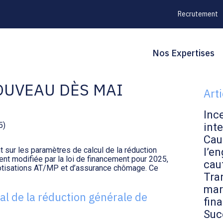
Recrutement
Principal
Blo
Reche
Nos Expertises
LE DE COTISATIONS
sid
OUVEAU DÈS MAI
Art
Inc
5)
inte
Cau
t sur les paramètres de calcul de la réduction
l’en
nt modifiée par la loi de financement pour 2025,
cau
cotisations AT/MP et d’assurance chômage. Ce
Tran
mar
al de la réduction générale de
fin
Suc