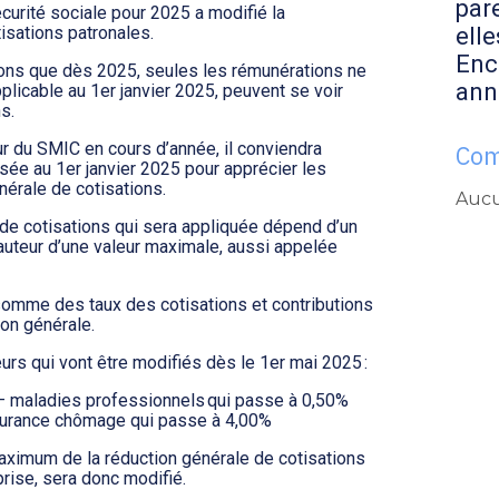
par
curité sociale pour 2025 a modifié la
elle
isations patronales.
Enc
lons que dès 2025, seules les rémunérations ne
ann
plicable au 1er janvier 2025, peuvent se voir
s.
ur du SMIC en cours d’année, il conviendra
Com
lisée au 1er janvier 2025 pour apprécier les
nérale de cotisations.
Aucu
n de cotisations qui sera appliquée dépend d’un
hauteur d’une valeur maximale, aussi appelée
 somme des taux des cotisations et contributions
ion générale.
rs qui vont être modifiés dès le 1er mai 2025 :
l – maladies professionnels qui passe à 0,50%
assurance chômage qui passe à 4,00%
maximum de la réduction générale de cotisations
prise, sera donc modifié.