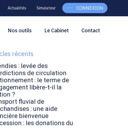
CONNEXION
Actualités
Simulateur
g
rcher
Nos outils
Le Cabinet
Contact
Rechercher
ebar
icles récents
endies : levée des
rdictions de circulation
tionnement : le terme de
gagement libère-t-il la
tion ?
sport fluvial de
chandises : une aide
ancière bienvenue
cession : les donations du