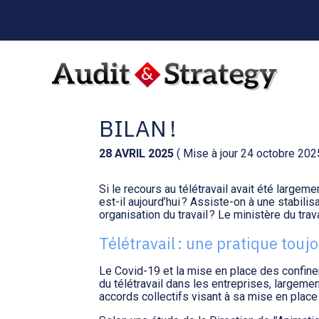
Menu
sub-
header
Aller
au
RECOURS AU TÉLÉTR
contenu
BILAN !
28 AVRIL 2025
( Mise à jour 24 octobre 202
Si le recours au télétravail avait été largeme
est-il aujourd’hui ? Assiste-on à une stabili
organisation du travail ? Le ministère du tra
Télétravail : une pratique touj
Le Covid-19 et la mise en place des confin
du télétravail dans les entreprises, largeme
accords collectifs visant à sa mise en place