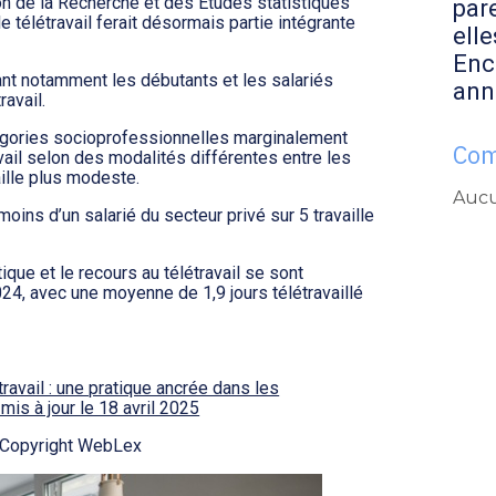
ion de la Recherche et des Études statistiques
par
le télétravail ferait désormais partie intégrante
elle
Enc
nt notamment les débutants et les salariés
ann
avail.
égories socioprofessionnelles marginalement
Com
vail selon des modalités différentes entre les
ille plus modeste.
Aucu
 moins d’un salarié du secteur privé sur 5 travaille
tique et le recours au télétravail se sont
24, avec une moyenne de 1,9 jours télétravaillé
étravail : une pratique ancrée dans les
mis à jour le 18 avril 2025
 Copyright WebLex