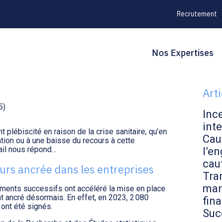
Recrutement
Principal
Blo
Reche
Nos Expertises
AVAIL : L’HEURE DU
sid
Art
5)
Inc
inte
nt plébiscité en raison de la crise sanitaire, qu’en
Cau
sation ou à une baisse du recours à cette
vail nous répond…
l’en
cau
ours ancrée dans les entreprises
Tran
mar
ements successifs ont accéléré la mise en place
nt ancré désormais. En effet, en 2023, 2 080
fin
 ont été signés.
Suc