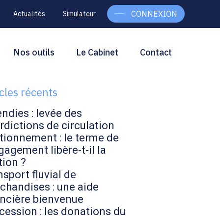
CONNEXION
Actualités
Simulateur
g
rcher
Nos outils
Le Cabinet
Contact
Rechercher
ebar
icles récents
endies : levée des
rdictions de circulation
tionnement : le terme de
gagement libère-t-il la
tion ?
sport fluvial de
chandises : une aide
ancière bienvenue
cession : les donations du