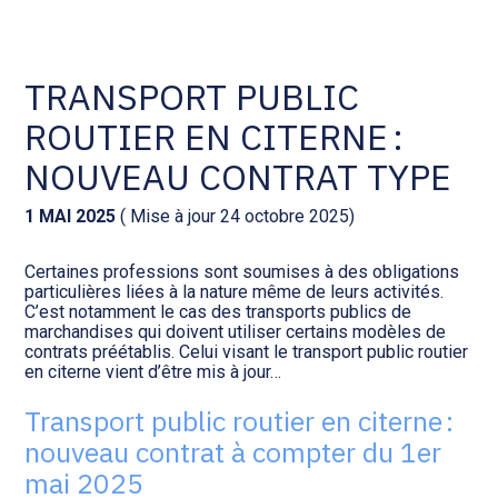
Comptabilité et conseil
Gestion des documents : ISuite
TRANSPORT PUBLIC
ROUTIER EN CITERNE :
Social et ressources humaines
Tenue de votre comptabilité :
ACD
NOUVEAU CONTRAT TYPE
Assistance juridique
Facturation et pilotage :
1 MAI 2025
( Mise à jour 24 octobre 2025)
EVOLIZ
Pilotage d’entreprise
Certaines professions sont soumises à des obligations
particulières liées à la nature même de leurs activités.
Facturation et pilotage : MEG
C’est notamment le cas des transports publics de
Audit légal
marchandises qui doivent utiliser certains modèles de
contrats préétablis. Celui visant le transport public routier
Analyse et tableau de bord :
en citerne vient d’être mis à jour…
Gestion de patrimoine
WAIBI
Transport public routier en citerne :
Procédures collectives
Gérer vos ressources
nouveau contrat à compter du 1er
humaines : SILAE
mai 2025