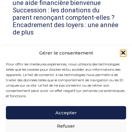
une aide financière bienvenue
Succession : les donations du
parent renonçant comptent-elles ?
Encadrement des loyers : une année
de plus
Commentaires récents
Gérer le consentement
Aucun commentaire à afficher.
Pour offrir les meilleures expériences, nous utilisons des technologies
telles que les cookies pour stocker et/ou accéder aux informations des
appareils. Le fait de consentir à ces technologies nous permettra de
traiter des données telles que le comportement de navigation ou les ID
uniques sur ce site. Le fait de ne pas consentir ou de retirer son
consentement peut avoir un effet négatif sur certaines caractéristiques
et fonctions.
Footer
Accepter
15 rue de la Bonne Rencontre – 77860 Quincy
Voisins
Principale
Refuser