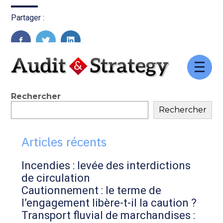
Partager :
FaceBook
Twitter
LinkedIn
Aller
au
contenu
Blog
Rechercher
Rechercher
sidebar
Articles récents
Incendies : levée des interdictions
de circulation
Cautionnement : le terme de
l’engagement libère-t-il la caution ?
Transport fluvial de marchandises :