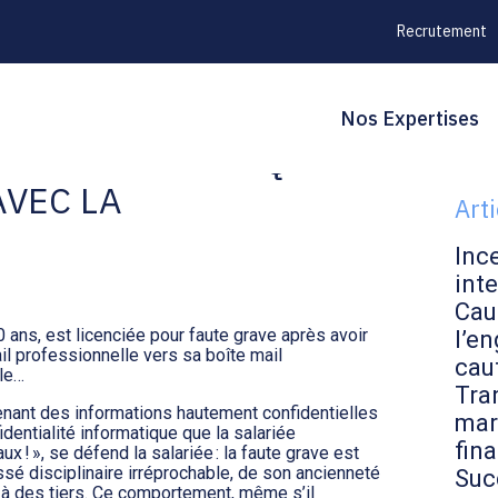
Recrutement
Principal
Blo
Reche
Nos Expertises
D’UN EMPLOYEUR QUI
sid
AVEC LA
Art
Inc
inte
Cau
 ans, est licenciée pour faute grave après avoir
l’en
ail professionnelle vers sa boîte mail
cau
lle…
Tran
tenant des informations hautement confidentielles
mar
dentialité informatique que la salariée
fin
aux ! », se défend la salariée : la faute grave est
sé disciplinaire irréprochable, de son ancienneté
Suc
es à des tiers. Ce comportement, même s’il