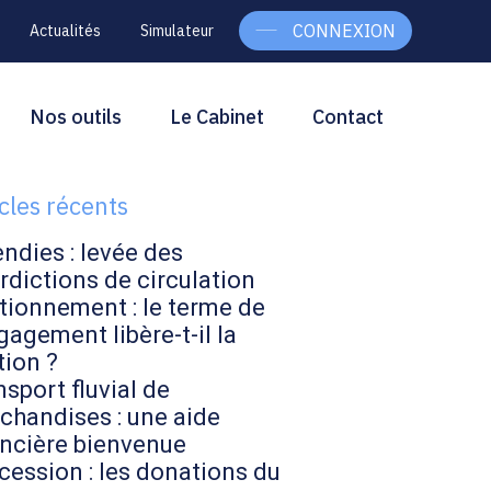
CONNEXION
Actualités
Simulateur
g
rcher
Nos outils
Le Cabinet
Contact
Rechercher
ebar
icles récents
endies : levée des
rdictions de circulation
tionnement : le terme de
gagement libère-t-il la
tion ?
sport fluvial de
chandises : une aide
ancière bienvenue
cession : les donations du