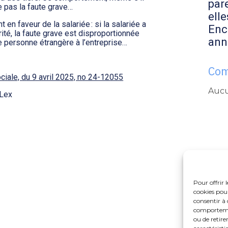
par
ie pas la faute grave…
elle
 en faveur de la salariée : si la salariée a
Enc
é, la faute grave est disproportionnée
ann
e personne étrangère à l’entreprise…
Com
ciale, du 9 avril 2025, no 24-12055
Aucu
Lex
Pour offrir 
cookies pour
consentir à 
comportement
ou de retire