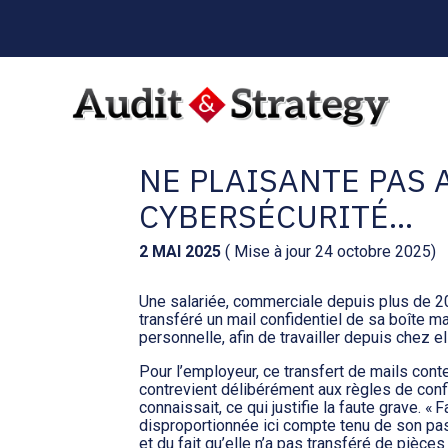
Menu
sub-
header
Aller
au
C’EST L’HISTOIRE 
contenu
NE PLAISANTE PAS 
CYBERSÉCURITÉ…
2 MAI 2025
( Mise à jour 24 octobre 2025)
Une salariée, commerciale depuis plus de 20
transféré un mail confidentiel de sa boîte m
personnelle, afin de travailler depuis chez e
Pour l’employeur, ce transfert de mails con
contrevient délibérément aux règles de confi
connaissait, ce qui justifie la faute grave. « F
disproportionnée ici compte tenu de son pas
et du fait qu’elle n’a pas transféré de pièc