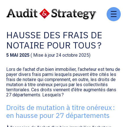
Aller
Comptabilité et conseil
Gestion des documents : ISuite
au
ACHAT IMMOBILIER :
contenu
HAUSSE DES FRAIS DE
Social et ressources humaines
Tenue de votre comptabilité :
ACD
NOTAIRE POUR TOUS ?
Assistance juridique
Facturation et pilotage :
5 MAI 2025
( Mise à jour 24 octobre 2025)
EVOLIZ
Pilotage d’entreprise
Lors de l’achat d’un bien immobilier, l’acheteur est tenu de
payer divers frais parmi lesquels peuvent être cités les
Facturation et pilotage : MEG
frais de notaire qui comprennent, en outre, les droits de
Audit légal
mutation à titre onéreux perçus par les collectivités
territoriales. Ces droits viennent d’être augmentés dans
Analyse et tableau de bord :
27 départements. Lesquels ?
Gestion de patrimoine
WAIBI
Droits de mutation à titre onéreux :
Procédures collectives
Gérer vos ressources
en hausse pour 27 départements
humaines : SILAE