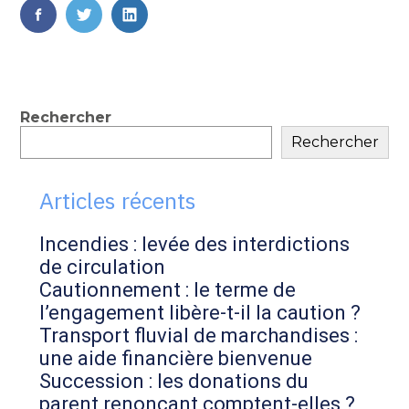
FaceBook
Twitter
LinkedIn
Blog
Rechercher
Rechercher
sidebar
Articles récents
Incendies : levée des interdictions
de circulation
Cautionnement : le terme de
l’engagement libère-t-il la caution ?
Transport fluvial de marchandises :
une aide financière bienvenue
Succession : les donations du
parent renonçant comptent-elles ?