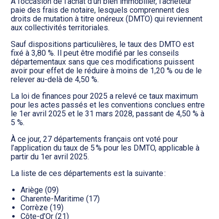
Transition numérique
À l’occasion de l’achat d’un bien immobilier, l’acheteur
paie des frais de notaire, lesquels comprennent des
droits de mutation à titre onéreux (DMTO) qui reviennent
aux collectivités territoriales.
Sauf dispositions particulières, le taux des DMTO est
fixé à 3,80 %. Il peut être modifié par les conseils
départementaux sans que ces modifications puissent
avoir pour effet de le réduire à moins de 1,20 % ou de le
relever au-delà de 4,50 %.
La loi de finances pour 2025 a relevé ce taux maximum
pour les actes passés et les conventions conclues entre
le 1er avril 2025 et le 31 mars 2028, passant de 4,50 % à
5 %.
À ce jour, 27 départements français ont voté pour
l’application du taux de 5 % pour les DMTO, applicable à
partir du 1er avril 2025.
La liste de ces départements est la suivante :
Ariège (09)
Charente-Maritime (17)
Corrèze (19)
Côte-d’Or (21)