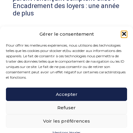
Encadrement des loyers : une année
de plus
Commentaires récents
Gérer le consentement
Aucun commentaire à afficher.
Pour offrir les meilleures expériences, nous utilisons des technologies
telles que les cookies pour stocker et/ou accéder aux informations des
appareils. Le fait de consentir à ces technologies nous permettra de
traiter des données telles que le comportement de navigation ou les ID
uniques sur ce site. Le fait de ne pas consentir ou de retirer son
consentement peut avoir un effet négatif sur certaines caractéristiques
et fonctions.
Footer
Accepter
15 rue de la Bonne Rencontre – 77860 Quincy
Voisins
Principale
Refuser
Voir les préférences
Footer
PLAN DU SITE
MENTIONS LÉGALES
Mentions légales