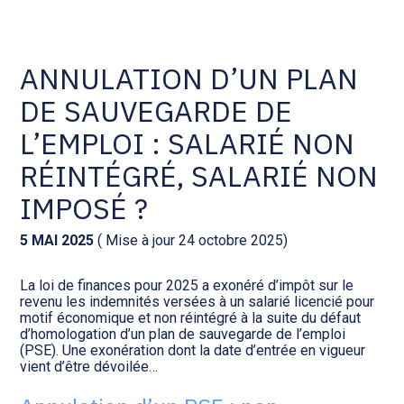
Comptabilité et conseil
Gestion des documents : ISuite
ANNULATION D’UN PLAN
DE SAUVEGARDE DE
Social et ressources humaines
Tenue de votre comptabilité :
ACD
L’EMPLOI : SALARIÉ NON
Assistance juridique
RÉINTÉGRÉ, SALARIÉ NON
Facturation et pilotage :
EVOLIZ
IMPOSÉ ?
Pilotage d’entreprise
Facturation et pilotage : MEG
5 MAI 2025
( Mise à jour 24 octobre 2025)
Audit légal
La loi de finances pour 2025 a exonéré d’impôt sur le
Analyse et tableau de bord :
revenu les indemnités versées à un salarié licencié pour
Gestion de patrimoine
WAIBI
motif économique et non réintégré à la suite du défaut
d’homologation d’un plan de sauvegarde de l’emploi
(PSE). Une exonération dont la date d’entrée en vigueur
Procédures collectives
Gérer vos ressources
vient d’être dévoilée…
humaines : SILAE