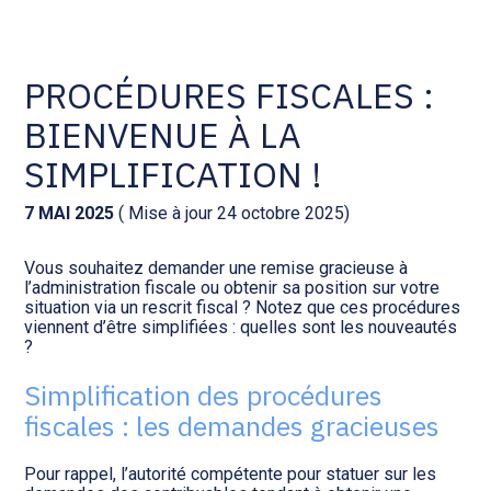
Comptabilité et conseil
Gestion des documents : ISuite
PROCÉDURES FISCALES :
BIENVENUE À LA
Social et ressources humaines
Tenue de votre comptabilité :
ACD
SIMPLIFICATION !
Assistance juridique
Facturation et pilotage :
7 MAI 2025
( Mise à jour 24 octobre 2025)
EVOLIZ
Pilotage d’entreprise
Vous souhaitez demander une remise gracieuse à
l’administration fiscale ou obtenir sa position sur votre
Facturation et pilotage : MEG
situation via un rescrit fiscal ? Notez que ces procédures
Audit légal
viennent d’être simplifiées : quelles sont les nouveautés
?
Analyse et tableau de bord :
Gestion de patrimoine
WAIBI
Simplification des procédures
fiscales : les demandes gracieuses
Procédures collectives
Gérer vos ressources
humaines : SILAE
Pour rappel, l’autorité compétente pour statuer sur les