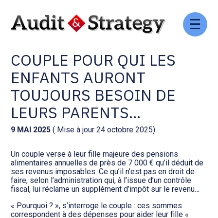
Aller
Comptabilité et conseil
Gestion des documents : ISuite
au
C’EST L’HISTOIRE D’UN
contenu
COUPLE POUR QUI LES
Social et ressources humaines
Tenue de votre comptabilité :
ACD
ENFANTS AURONT
Assistance juridique
TOUJOURS BESOIN DE
Facturation et pilotage :
EVOLIZ
LEURS PARENTS…
Pilotage d’entreprise
Facturation et pilotage : MEG
9 MAI 2025
( Mise à jour 24 octobre 2025)
Audit légal
Un couple verse à leur fille majeure des pensions
Analyse et tableau de bord :
alimentaires annuelles de près de 7 000 € qu’il déduit de
Gestion de patrimoine
WAIBI
ses revenus imposables. Ce qu’il n’est pas en droit de
faire, selon l’administration qui, à l’issue d’un contrôle
fiscal, lui réclame un supplément d’impôt sur le revenu…
Procédures collectives
Gérer vos ressources
humaines : SILAE
« Pourquoi ? », s’interroge le couple : ces sommes
correspondent à des dépenses pour aider leur fille «