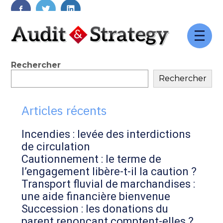
FaceBook
Twitter
LinkedIn
Aller
au
contenu
Blog
Rechercher
Rechercher
sidebar
Articles récents
Incendies : levée des interdictions
de circulation
Cautionnement : le terme de
l’engagement libère-t-il la caution ?
Transport fluvial de marchandises :
une aide financière bienvenue
Succession : les donations du
parent renonçant comptent-elles ?