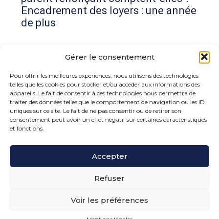
Encadrement des loyers : une année
de plus
Commentaires récents
Gérer le consentement
Aucun commentaire à afficher.
Pour offrir les meilleures expériences, nous utilisons des technologies
telles que les cookies pour stocker et/ou accéder aux informations des
appareils. Le fait de consentir à ces technologies nous permettra de
traiter des données telles que le comportement de navigation ou les ID
uniques sur ce site. Le fait de ne pas consentir ou de retirer son
consentement peut avoir un effet négatif sur certaines caractéristiques
et fonctions.
Footer
Accepter
15 rue de la Bonne Rencontre – 77860 Quincy
Voisins
Principale
Refuser
Voir les préférences
Footer
PLAN DU SITE
MENTIONS LÉGALES