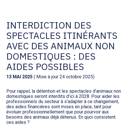
Comptabilité et conseil
Gestion des documents : ISuite
INTERDICTION DES
SPECTACLES ITINÉRANTS
Social et ressources humaines
Tenue de votre comptabilité :
ACD
AVEC DES ANIMAUX NON
Assistance juridique
DOMESTIQUES : DES
Facturation et pilotage :
EVOLIZ
AIDES POSSIBLES
Pilotage d’entreprise
Facturation et pilotage : MEG
13 MAI 2025
( Mise à jour 24 octobre 2025)
Audit légal
Pour rappel, la détention et les spectacles d’animaux non
Analyse et tableau de bord :
domestiques seront interdits d’ici à 2028. Pour aider les
Gestion de patrimoine
WAIBI
professionnels du secteur à s’adapter à ce changement,
des aides financières sont mises en place, tant pour
évoluer professionnellement que pour pourvoir aux
Procédures collectives
Gérer vos ressources
besoins des animaux déjà détenus. En quoi consistent
humaines : SILAE
ces aides ?