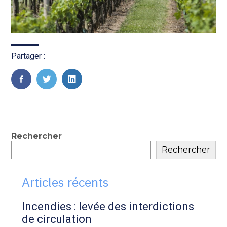
Partager :
FaceBook
Twitter
LinkedIn
Blog
Rechercher
Rechercher
sidebar
Articles récents
Incendies : levée des interdictions
de circulation