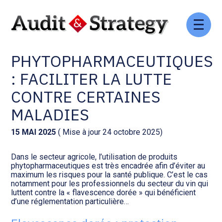
Aller
Comptabilité et conseil
Gestion des documents : ISuite
au
PRODUITS
contenu
PHYTOPHARMACEUTIQUES
Social et ressources humaines
Tenue de votre comptabilité :
ACD
: FACILITER LA LUTTE
Assistance juridique
CONTRE CERTAINES
Facturation et pilotage :
EVOLIZ
MALADIES
Pilotage d’entreprise
Facturation et pilotage : MEG
15 MAI 2025
( Mise à jour 24 octobre 2025)
Audit légal
Dans le secteur agricole, l’utilisation de produits
Analyse et tableau de bord :
phytopharmaceutiques est très encadrée afin d’éviter au
Gestion de patrimoine
WAIBI
maximum les risques pour la santé publique. C’est le cas
notamment pour les professionnels du secteur du vin qui
luttent contre la « flavescence dorée » qui bénéficient
Procédures collectives
Gérer vos ressources
d’une réglementation particulière…
humaines : SILAE