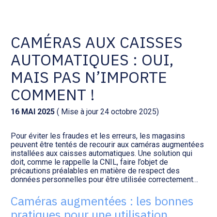
Comptabilité et conseil
Gestion des documents : ISuite
CAMÉRAS AUX CAISSES
AUTOMATIQUES : OUI,
Social et ressources humaines
Tenue de votre comptabilité :
ACD
MAIS PAS N’IMPORTE
Assistance juridique
COMMENT !
Facturation et pilotage :
EVOLIZ
Pilotage d’entreprise
16 MAI 2025
( Mise à jour 24 octobre 2025)
Facturation et pilotage : MEG
Pour éviter les fraudes et les erreurs, les magasins
Audit légal
peuvent être tentés de recourir aux caméras augmentées
installées aux caisses automatiques. Une solution qui
Analyse et tableau de bord :
doit, comme le rappelle la CNIL, faire l’objet de
Gestion de patrimoine
WAIBI
précautions préalables en matière de respect des
données personnelles pour être utilisée correctement…
Procédures collectives
Gérer vos ressources
Caméras augmentées : les bonnes
humaines : SILAE
pratiques pour une utilisation