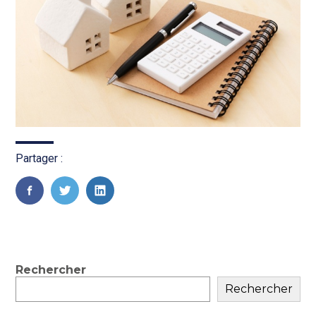
Partager :
FaceBook
Twitter
LinkedIn
Blog
Rechercher
Rechercher
sidebar