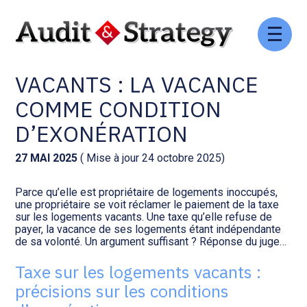
Aller
Comptabilité et conseil
Gestion des documents : ISuite
au
TAXE SUR LES LOGEMENTS
contenu
VACANTS : LA VACANCE
Social et ressources humaines
Tenue de votre comptabilité :
ACD
COMME CONDITION
Assistance juridique
D’EXONÉRATION
Facturation et pilotage :
EVOLIZ
Pilotage d’entreprise
27 MAI 2025
( Mise à jour 24 octobre 2025)
Facturation et pilotage : MEG
Parce qu’elle est propriétaire de logements inoccupés,
Audit légal
une propriétaire se voit réclamer le paiement de la taxe
sur les logements vacants. Une taxe qu’elle refuse de
Analyse et tableau de bord :
payer, la vacance de ses logements étant indépendante
Gestion de patrimoine
WAIBI
de sa volonté. Un argument suffisant ? Réponse du juge…
Taxe sur les logements vacants :
Procédures collectives
Gérer vos ressources
précisions sur les conditions
humaines : SILAE