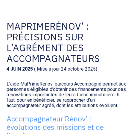
Comptabilité et conseil
Gestion des documents : ISuite
MAPRIMERÉNOV’ :
PRÉCISIONS SUR
Social et ressources humaines
Tenue de votre comptabilité :
ACD
L’AGRÉMENT DES
Assistance juridique
ACCOMPAGNATEURS
Facturation et pilotage :
EVOLIZ
Pilotage d’entreprise
4 JUIN 2025
( Mise à jour 24 octobre 2025)
Facturation et pilotage : MEG
L’aide MaPrimeRénov’ parcours Accompagné permet aux
Audit légal
personnes éligibles d’obtenir des financements pour des
rénovations importantes de leurs biens immobiliers. Il
Analyse et tableau de bord :
faut, pour en bénéficier, se rapprocher d’un
Gestion de patrimoine
WAIBI
accompagnateur agréé, dont les attributions évoluent…
Accompagnateur Rénov’ :
Procédures collectives
Gérer vos ressources
évolutions des missions et de
humaines : SILAE