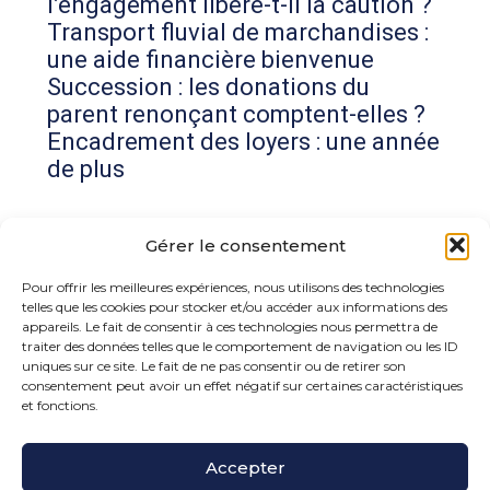
l’engagement libère-t-il la caution ?
Transport fluvial de marchandises :
une aide financière bienvenue
Succession : les donations du
parent renonçant comptent-elles ?
Encadrement des loyers : une année
de plus
Commentaires récents
Gérer le consentement
Aucun commentaire à afficher.
Pour offrir les meilleures expériences, nous utilisons des technologies
telles que les cookies pour stocker et/ou accéder aux informations des
appareils. Le fait de consentir à ces technologies nous permettra de
traiter des données telles que le comportement de navigation ou les ID
uniques sur ce site. Le fait de ne pas consentir ou de retirer son
consentement peut avoir un effet négatif sur certaines caractéristiques
et fonctions.
Footer
Accepter
15 rue de la Bonne Rencontre – 77860 Quincy