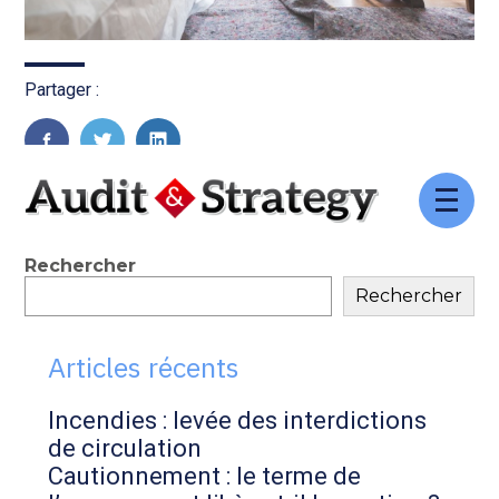
Partager :
FaceBook
Twitter
LinkedIn
Aller
au
contenu
Blog
Rechercher
Rechercher
sidebar
Articles récents
Incendies : levée des interdictions
de circulation
Cautionnement : le terme de