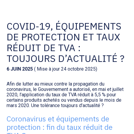
Comptabilité et conseil
Gestion des documents : ISuite
COVID-19, ÉQUIPEMENTS
DE PROTECTION ET TAUX
Social et ressources humaines
Tenue de votre comptabilité :
ACD
RÉDUIT DE TVA :
Assistance juridique
TOUJOURS D’ACTUALITÉ ?
Facturation et pilotage :
EVOLIZ
Pilotage d’entreprise
6 JUIN 2025
( Mise à jour 24 octobre 2025)
Facturation et pilotage : MEG
Afin de lutter au mieux contre la propagation du
Audit légal
coronavirus, le Gouvernement a autorisé, en mai et juillet
2020, l’application du taux de TVA réduit à 5,5 % pour
Analyse et tableau de bord :
certains produits achetés ou vendus depuis le mois de
Gestion de patrimoine
WAIBI
mars 2020. Une tolérance toujours d’actualité ?
Coronavirus et équipements de
Procédures collectives
Gérer vos ressources
protection : fin du taux réduit de
humaines : SILAE