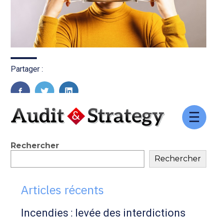
Partager :
FaceBook
Twitter
LinkedIn
Aller
au
contenu
Blog
Rechercher
Rechercher
sidebar
Articles récents
Incendies : levée des interdictions