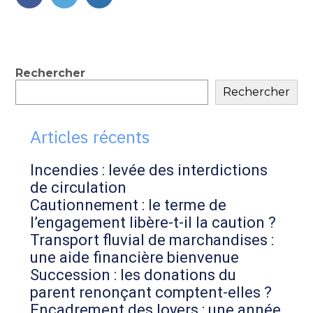
FaceBook
Twitter
LinkedIn
Blog
Rechercher
Rechercher
sidebar
Articles récents
Incendies : levée des interdictions
de circulation
Cautionnement : le terme de
l’engagement libère-t-il la caution ?
Transport fluvial de marchandises :
une aide financière bienvenue
Succession : les donations du
parent renonçant comptent-elles ?
Encadrement des loyers : une année