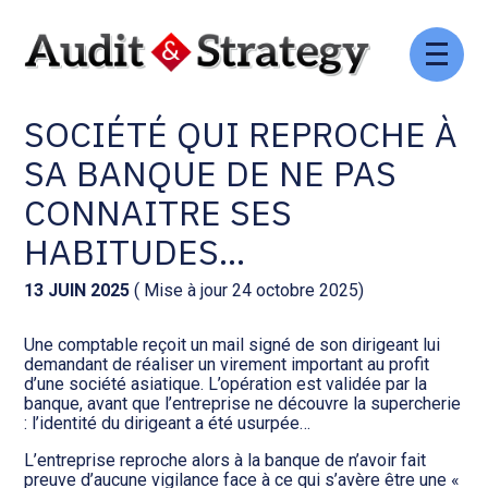
Aller
Comptabilité et conseil
Gestion des documents : ISuite
au
C’EST L’HISTOIRE D’UNE
contenu
SOCIÉTÉ QUI REPROCHE À
Social et ressources humaines
Tenue de votre comptabilité :
ACD
SA BANQUE DE NE PAS
Assistance juridique
CONNAITRE SES
Facturation et pilotage :
EVOLIZ
HABITUDES…
Pilotage d’entreprise
Facturation et pilotage : MEG
13 JUIN 2025
( Mise à jour 24 octobre 2025)
Audit légal
Une comptable reçoit un mail signé de son dirigeant lui
Analyse et tableau de bord :
demandant de réaliser un virement important au profit
Gestion de patrimoine
WAIBI
d’une société asiatique. L’opération est validée par la
banque, avant que l’entreprise ne découvre la supercherie
: l’identité du dirigeant a été usurpée…
Procédures collectives
Gérer vos ressources
humaines : SILAE
L’entreprise reproche alors à la banque de n’avoir fait
preuve d’aucune vigilance face à ce qui s’avère être une «