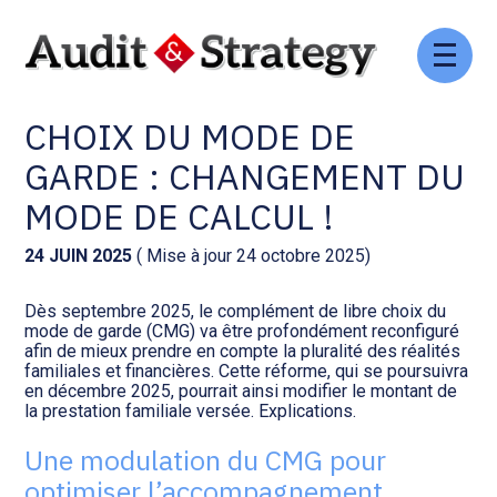
Aller
Comptabilité et conseil
Gestion des documents : ISuite
au
COMPLÉMENT DE LIBRE
contenu
CHOIX DU MODE DE
Social et ressources humaines
Tenue de votre comptabilité :
ACD
GARDE : CHANGEMENT DU
Assistance juridique
MODE DE CALCUL !
Facturation et pilotage :
EVOLIZ
Pilotage d’entreprise
24 JUIN 2025
( Mise à jour 24 octobre 2025)
Facturation et pilotage : MEG
Dès septembre 2025, le complément de libre choix du
Audit légal
mode de garde (CMG) va être profondément reconfiguré
afin de mieux prendre en compte la pluralité des réalités
Analyse et tableau de bord :
familiales et financières. Cette réforme, qui se poursuivra
Gestion de patrimoine
WAIBI
en décembre 2025, pourrait ainsi modifier le montant de
la prestation familiale versée. Explications.
Procédures collectives
Gérer vos ressources
Une modulation du CMG pour
humaines : SILAE
optimiser l’accompagnement