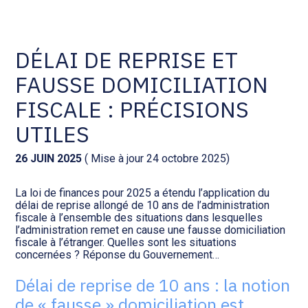
Comptabilité et conseil
Gestion des documents : ISuite
DÉLAI DE REPRISE ET
FAUSSE DOMICILIATION
Social et ressources humaines
Tenue de votre comptabilité :
ACD
FISCALE : PRÉCISIONS
Assistance juridique
UTILES
Facturation et pilotage :
EVOLIZ
Pilotage d’entreprise
26 JUIN 2025
( Mise à jour 24 octobre 2025)
Facturation et pilotage : MEG
La loi de finances pour 2025 a étendu l’application du
Audit légal
délai de reprise allongé de 10 ans de l’administration
fiscale à l’ensemble des situations dans lesquelles
Analyse et tableau de bord :
l’administration remet en cause une fausse domiciliation
Gestion de patrimoine
WAIBI
fiscale à l’étranger. Quelles sont les situations
concernées ? Réponse du Gouvernement…
Procédures collectives
Gérer vos ressources
Délai de reprise de 10 ans : la notion
humaines : SILAE
de « fausse » domiciliation est