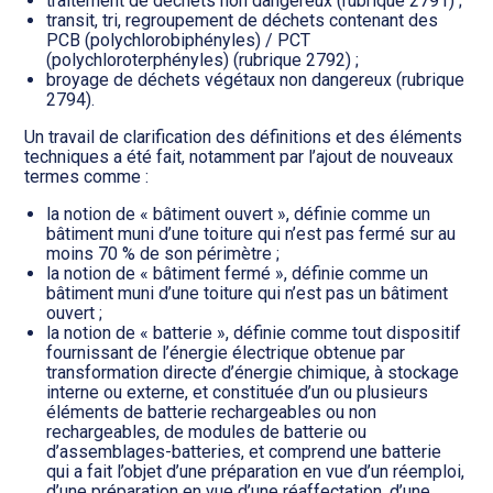
traitement de déchets non dangereux (rubrique 2791) ;
transit, tri, regroupement de déchets contenant des
PCB (polychlorobiphényles) / PCT
(polychloroterphényles) (rubrique 2792) ;
broyage de déchets végétaux non dangereux (rubrique
2794).
Un travail de clarification des définitions et des éléments
techniques a été fait, notamment par l’ajout de nouveaux
termes comme :
la notion de « bâtiment ouvert », définie comme un
bâtiment muni d’une toiture qui n’est pas fermé sur au
moins 70 % de son périmètre ;
la notion de « bâtiment fermé », définie comme un
bâtiment muni d’une toiture qui n’est pas un bâtiment
ouvert ;
la notion de « batterie », définie comme tout dispositif
fournissant de l’énergie électrique obtenue par
transformation directe d’énergie chimique, à stockage
interne ou externe, et constituée d’un ou plusieurs
éléments de batterie rechargeables ou non
rechargeables, de modules de batterie ou
d’assemblages-batteries, et comprend une batterie
qui a fait l’objet d’une préparation en vue d’un réemploi,
d’une préparation en vue d’une réaffectation, d’une