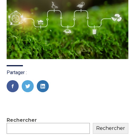
Partager :
FaceBook
Twitter
LinkedIn
Blog
Rechercher
Rechercher