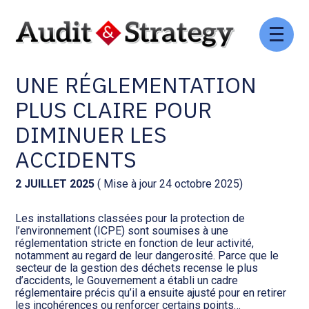
Aller
Comptabilité et conseil
Gestion des documents : ISuite
au
GESTION DES DÉCHETS :
contenu
UNE RÉGLEMENTATION
Social et ressources humaines
Tenue de votre comptabilité :
ACD
PLUS CLAIRE POUR
Assistance juridique
DIMINUER LES
Facturation et pilotage :
EVOLIZ
ACCIDENTS
Pilotage d’entreprise
Facturation et pilotage : MEG
2 JUILLET 2025
( Mise à jour 24 octobre 2025)
Audit légal
Les installations classées pour la protection de
Analyse et tableau de bord :
l’environnement (ICPE) sont soumises à une
Gestion de patrimoine
WAIBI
réglementation stricte en fonction de leur activité,
notamment au regard de leur dangerosité. Parce que le
secteur de la gestion des déchets recense le plus
Procédures collectives
Gérer vos ressources
d’accidents, le Gouvernement a établi un cadre
humaines : SILAE
réglementaire précis qu’il a ensuite ajusté pour en retirer
les incohérences ou renforcer certains points…