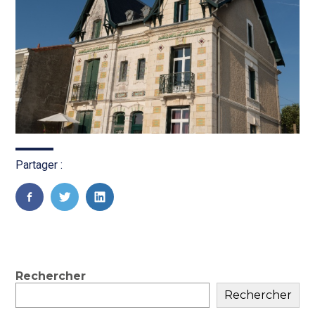
Partager :
FaceBook
Twitter
LinkedIn
Blog
Rechercher
Rechercher
sidebar