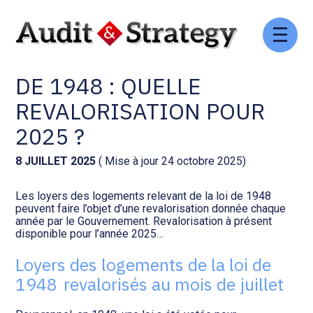
Aller
Comptabilité et conseil
Gestion des documents : ISuite
au
LOGEMENTS SOUMIS À LOI
contenu
DE 1948 : QUELLE
Social et ressources humaines
Tenue de votre comptabilité :
ACD
REVALORISATION POUR
Assistance juridique
2025 ?
Facturation et pilotage :
EVOLIZ
Pilotage d’entreprise
8 JUILLET 2025
( Mise à jour 24 octobre 2025)
Facturation et pilotage : MEG
Les loyers des logements relevant de la loi de 1948
Audit légal
peuvent faire l’objet d’une revalorisation donnée chaque
année par le Gouvernement. Revalorisation à présent
Analyse et tableau de bord :
disponible pour l’année 2025…
Gestion de patrimoine
WAIBI
Loyers des logements de la loi de
Procédures collectives
Gérer vos ressources
1948 revalorisés au mois de juillet
humaines : SILAE