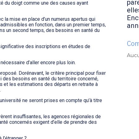
par
nté du doigt comme une des causes ayant
elle
Enc
ec la mise en place d’un numerus apertus qui
ann
s admissibles en fonction, dans un premier temps,
 dans un second temps, des besoins en santé du
Com
ignificative des inscriptions en études de
Aucu
nécessaire d’aller encore plus loin.
posé. Dorénavant, le critère principal pour fixer
i des besoins en santé du territoire concerné,
s et les estimations des départs en retraite à
.
université ne seront prises en compte qu’à titre
avèrent insuffisantes, les agences régionales de
santé concernés exigent d’elle de prendre des
 l’étranger ?