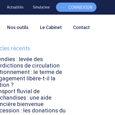
CONNEXION
Actualités
Simulateur
g
rcher
Nos outils
Le Cabinet
Contact
Rechercher
ebar
icles récents
endies : levée des
rdictions de circulation
tionnement : le terme de
gagement libère-t-il la
tion ?
sport fluvial de
chandises : une aide
ancière bienvenue
cession : les donations du