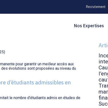
Recrutement
Principal
Blo
Reche
Nos Expertises
CINE : FACILITER
sid
Art
25)
Inc
inte
rmanente pour garantir un meilleur accès aux
Cau
et, des évolutions sont proposées au niveau du
l’en
cau
re d’étudiants admissibles en
Tran
mar
fin
mitait le nombre d’étudiants admis en études de
Suc