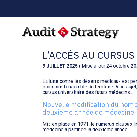
Menu
sub-
header
Aller
au
ÉTUDIANTS EN MÉDE
contenu
L’ACCÈS AU CURSUS
9 JUILLET 2025
( Mise à jour 24 octobre 20
La lutte contre les déserts médicaux est pe
soins sur l’ensemble du territoire. A ce suj
cursus universitaire des futurs médecins…
Nouvelle modification du nomb
deuxième année de médecine
Mis en place en 1971, le numerus clausus li
médecine à partir de la deuxième année.