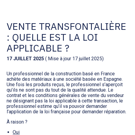
Comptabilité et conseil
Gestion des documents : ISuite
VENTE TRANSFONTALIÈRE
: QUELLE EST LA LOI
Social et ressources humaines
Tenue de votre comptabilité :
ACD
APPLICABLE ?
Assistance juridique
Facturation et pilotage :
17 JUILLET 2025
( Mise à jour 17 juillet 2025)
EVOLIZ
Pilotage d’entreprise
Un professionnel de la construction basé en France
achète des matériaux à une société basée en Espagne.
Facturation et pilotage : MEG
Une fois les produits reçus, le professionnel s’aperçoit
Audit légal
qu’ils ne sont pas du tout de la qualité attendue. Le
contrat et les conditions générales de vente du vendeur
Analyse et tableau de bord :
ne désignant pas la loi applicable à cette transaction, le
Gestion de patrimoine
WAIBI
professionnel estime qu’il va pouvoir demander
l’application de la loi française pour demander réparation.
Procédures collectives
Gérer vos ressources
À raison ?
humaines : SILAE
Oui