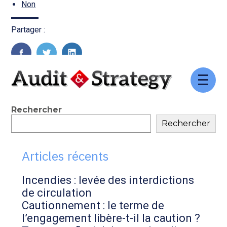
Transition numérique
Non
Partager :
FaceBook
Twitter
LinkedIn
Aller
au
contenu
Blog
Rechercher
Rechercher
sidebar
Articles récents
Incendies : levée des interdictions
de circulation
Cautionnement : le terme de
l’engagement libère-t-il la caution ?