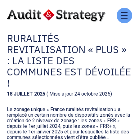
Aller
Comptabilité et conseil
Gestion des documents : ISuite
au
ZONES FRANCE
contenu
RURALITÉS
Social et ressources humaines
Tenue de votre comptabilité :
ACD
REVITALISATION « PLUS »
Assistance juridique
: LA LISTE DES
Facturation et pilotage :
EVOLIZ
COMMUNES EST DÉVOILÉE
Pilotage d’entreprise
!
Facturation et pilotage : MEG
Audit légal
18 JUILLET 2025
( Mise à jour 24 octobre 2025)
Analyse et tableau de bord :
Gestion de patrimoine
WAIBI
Le zonage unique « France ruralités revitalisation » a
remplacé un certain nombre de dispositifs zonés avec la
création de 2 niveaux de zonage : les zones « FRR »
Procédures collectives
Gérer vos ressources
depuis le 1er juillet 2024, puis les zones « FRR+ »,
humaines : SILAE
depuis le 1er janvier 2025 et pour lesquelles la liste des
communes sélectionnées vient d’être publiée…