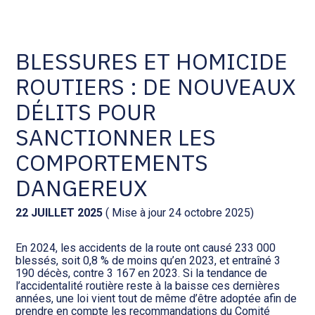
Comptabilité et conseil
Gestion des documents : ISuite
BLESSURES ET HOMICIDE
ROUTIERS : DE NOUVEAUX
Social et ressources humaines
Tenue de votre comptabilité :
ACD
DÉLITS POUR
Assistance juridique
SANCTIONNER LES
Facturation et pilotage :
EVOLIZ
COMPORTEMENTS
Pilotage d’entreprise
DANGEREUX
Facturation et pilotage : MEG
Audit légal
22 JUILLET 2025
( Mise à jour 24 octobre 2025)
Analyse et tableau de bord :
Gestion de patrimoine
WAIBI
En 2024, les accidents de la route ont causé 233 000
blessés, soit 0,8 % de moins qu’en 2023, et entraîné 3
190 décès, contre 3 167 en 2023. Si la tendance de
Procédures collectives
Gérer vos ressources
l’accidentalité routière reste à la baisse ces dernières
humaines : SILAE
années, une loi vient tout de même d’être adoptée afin de
prendre en compte les recommandations du Comité