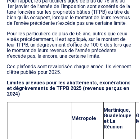
Transition numérique
Pour rappel, les particuliers âgés de plus de 75 ans au
1er janvier de l’année de l’imposition sont exonérés de la
taxe foncière sur les propriétés bâties (TFPB) au titre du
bien qu’ils occupent, lorsque le montant de leurs revenus
de l’année précédente n’excède pas une certaine limite.
Pour les particuliers de plus de 65 ans, autres que ceux
visés précédemment, il est appliqué, sur le montant de
leur TFPB, un dégrèvement d’office de 100 € dès lors que
le montant de leurs revenus de l’année précédente
n’excède pas, là encore, une certaine limite.
Ces plafonds sont revalorisés chaque année. Ils viennent
d’être publiés pour 2025.
Limites prévues pour les abattements, exonérations
et dégrèvements de TFPB 2025 (revenus perçus en
2024)
Martinique,
Guadeloupe
G
Métropole
et La
M
Réunion