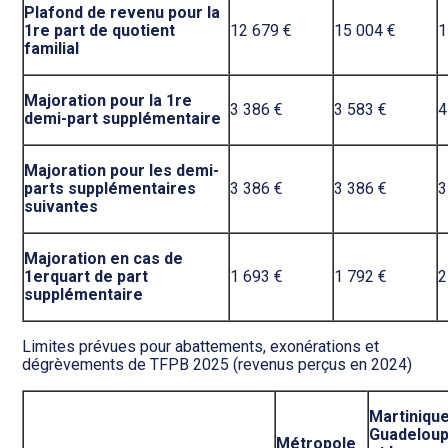
Plafond de revenu pour la
1re part de quotient
12 679 €
15 004 €
1
familial
Majoration pour la 1re
3 386 €
3 583 €
4
demi-part supplémentaire
Majoration pour les demi-
parts supplémentaires
3 386 €
3 386 €
3
suivantes
Majoration en cas de
1erquart de part
1 693 €
1 792 €
2
supplémentaire
Limites prévues pour abattements, exonérations et
dégrèvements de TFPB 2025 (revenus perçus en 2024)
Martinique
Guadelou
Métropole