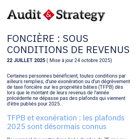
Aller
Comptabilité et conseil
Gestion des documents : ISuite
au
EXONÉRATION DE TAXE
contenu
FONCIÈRE : SOUS
Social et ressources humaines
Tenue de votre comptabilité :
ACD
CONDITIONS DE REVENUS
Assistance juridique
Facturation et pilotage :
22 JUILLET 2025
( Mise à jour 24 octobre 2025)
EVOLIZ
Pilotage d’entreprise
Certaines personnes bénéficient, toutes conditions par
ailleurs remplies, d’une exonération ou d’un dégrèvement
Facturation et pilotage : MEG
de taxe foncière sur les propriétés bâties (TFPB) dès
Audit légal
lors que le montant de leurs revenus de l’année
précédente ne dépasse pas des plafonds qui viennent
Analyse et tableau de bord :
d’être publiés pour 2025…
Gestion de patrimoine
WAIBI
TFPB et exonération : les plafonds
Procédures collectives
Gérer vos ressources
2025 sont désormais connus
humaines : SILAE