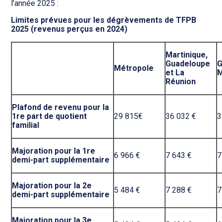
l’année 2025 :
Limites prévues pour les dégrèvements de TFPB
2025 (revenus perçus en 2024)
Martinique,
Guadeloupe
G
Métropole
et La
M
Réunion
Plafond de revenu pour la
1re part de quotient
29 815€
36 032 €
3
familial
Majoration pour la 1re
6 966 €
7 643 €
7
demi-part supplémentaire
Majoration pour la 2e
5 484 €
7 288 €
7
demi-part supplémentaire
Majoration pour la 3e