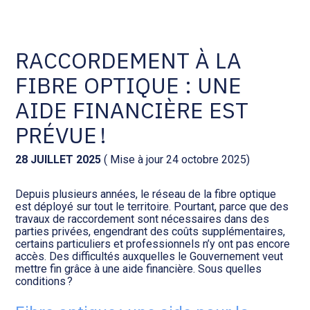
Comptabilité et conseil
Gestion des documents : ISuite
RACCORDEMENT À LA
FIBRE OPTIQUE : UNE
Social et ressources humaines
Tenue de votre comptabilité :
ACD
AIDE FINANCIÈRE EST
Assistance juridique
PRÉVUE !
Facturation et pilotage :
EVOLIZ
Pilotage d’entreprise
28 JUILLET 2025
( Mise à jour 24 octobre 2025)
Facturation et pilotage : MEG
Depuis plusieurs années, le réseau de la fibre optique
Audit légal
est déployé sur tout le territoire. Pourtant, parce que des
travaux de raccordement sont nécessaires dans des
Analyse et tableau de bord :
parties privées, engendrant des coûts supplémentaires,
Gestion de patrimoine
WAIBI
certains particuliers et professionnels n’y ont pas encore
accès. Des difficultés auxquelles le Gouvernement veut
mettre fin grâce à une aide financière. Sous quelles
Procédures collectives
Gérer vos ressources
conditions ?
humaines : SILAE