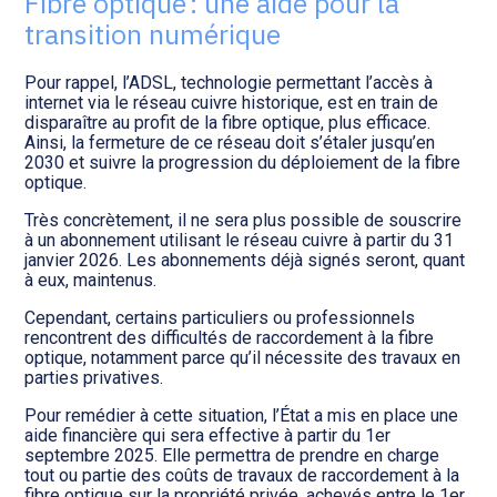
Fibre optique : une aide pour la
Transition numérique
transition numérique
Pour rappel, l’ADSL, technologie permettant l’accès à
internet via le réseau cuivre historique, est en train de
disparaître au profit de la fibre optique, plus efficace.
Ainsi, la fermeture de ce réseau doit s’étaler jusqu’en
2030 et suivre la progression du déploiement de la fibre
optique.
Très concrètement, il ne sera plus possible de souscrire
à un abonnement utilisant le réseau cuivre à partir du 31
janvier 2026. Les abonnements déjà signés seront, quant
à eux, maintenus.
Cependant, certains particuliers ou professionnels
rencontrent des difficultés de raccordement à la fibre
optique, notamment parce qu’il nécessite des travaux en
parties privatives.
Pour remédier à cette situation, l’État a mis en place une
aide financière qui sera effective à partir du 1er
septembre 2025. Elle permettra de prendre en charge
tout ou partie des coûts de travaux de raccordement à la
fibre optique sur la propriété privée, achevés entre le 1er