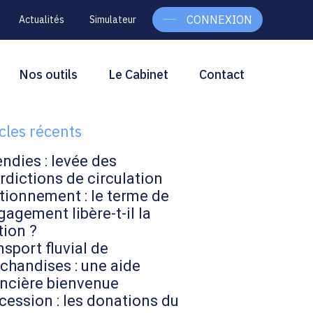
CONNEXION
Actualités
Simulateur
g
rcher
Nos outils
Le Cabinet
Contact
Rechercher
ebar
icles récents
endies : levée des
rdictions de circulation
tionnement : le terme de
gagement libère-t-il la
tion ?
sport fluvial de
chandises : une aide
ancière bienvenue
cession : les donations du