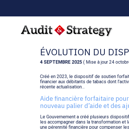
Menu
sub-
header
Aller
au
SOUTIEN FORFAITAI
contenu
ÉVOLUTION DU DISP
4 SEPTEMBRE 2025
( Mise à jour 24 octob
Créé en 2023, le dispositif de soutien forfai
financier aux débitants de tabacs dont l’activ
récente actualisation…
Aide financière forfaitaire pour
nouveau palier d’aide et des a
Le Gouvernement a créé plusieurs dispositifs
les accompagner dans la transformation et l
une pérennité financière pour compenser les