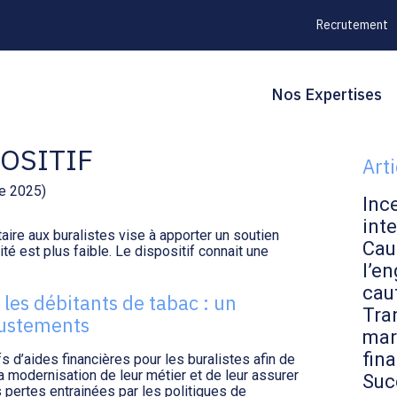
Recrutement
Principal
Blo
Reche
Nos Expertises
RE AUX BURALISTES :
sid
OSITIF
Art
re 2025)
Inc
inte
taire aux buralistes vise à apporter un soutien
Cau
ité est plus faible. Le dispositif connait une
l’en
cau
 les débitants de tabac : un
Tran
justements
mar
fin
 d’aides financières pour les buralistes afin de
a modernisation de leur métier et de leur assurer
Suc
 pertes entrainées par les politiques de