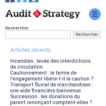
FaceBook
Twitter
LinkedIn
Aller
au
contenu
Blog
Rechercher
Rechercher
sidebar
Articles récents
Incendies : levée des interdictions
de circulation
Cautionnement : le terme de
l’engagement libère-t-il la caution ?
Transport fluvial de marchandises :
une aide financière bienvenue
Succession : les donations du
parent renonçant comptent-elles ?