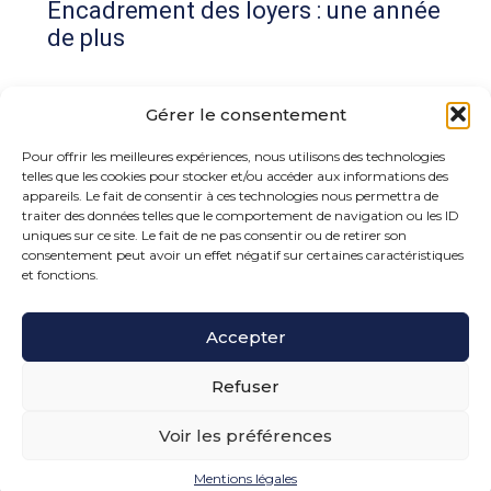
Encadrement des loyers : une année
de plus
Commentaires récents
Gérer le consentement
Aucun commentaire à afficher.
Pour offrir les meilleures expériences, nous utilisons des technologies
telles que les cookies pour stocker et/ou accéder aux informations des
appareils. Le fait de consentir à ces technologies nous permettra de
traiter des données telles que le comportement de navigation ou les ID
uniques sur ce site. Le fait de ne pas consentir ou de retirer son
consentement peut avoir un effet négatif sur certaines caractéristiques
et fonctions.
Footer
Accepter
15 rue de la Bonne Rencontre – 77860 Quincy
Voisins
Principale
Refuser
Voir les préférences
Footer
PLAN DU SITE
MENTIONS LÉGALES
Mentions légales
Conception et réalisation
Classe 7