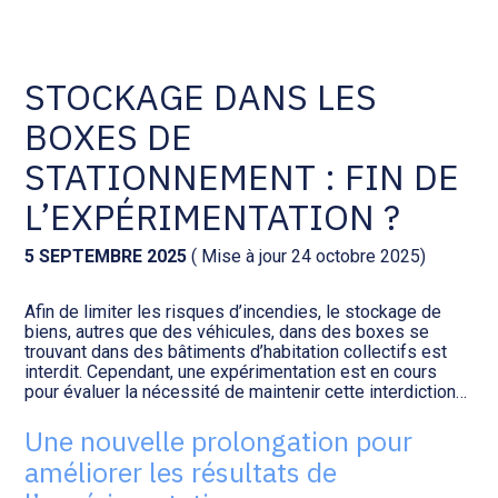
Comptabilité et conseil
Gestion des documents : ISuite
STOCKAGE DANS LES
BOXES DE
Social et ressources humaines
Tenue de votre comptabilité :
ACD
STATIONNEMENT : FIN DE
Assistance juridique
L’EXPÉRIMENTATION ?
Facturation et pilotage :
EVOLIZ
Pilotage d’entreprise
5 SEPTEMBRE 2025
( Mise à jour 24 octobre 2025)
Facturation et pilotage : MEG
Afin de limiter les risques d’incendies, le stockage de
Audit légal
biens, autres que des véhicules, dans des boxes se
trouvant dans des bâtiments d’habitation collectifs est
Analyse et tableau de bord :
interdit. Cependant, une expérimentation est en cours
Gestion de patrimoine
WAIBI
pour évaluer la nécessité de maintenir cette interdiction…
Une nouvelle prolongation pour
Procédures collectives
Gérer vos ressources
améliorer les résultats de
humaines : SILAE